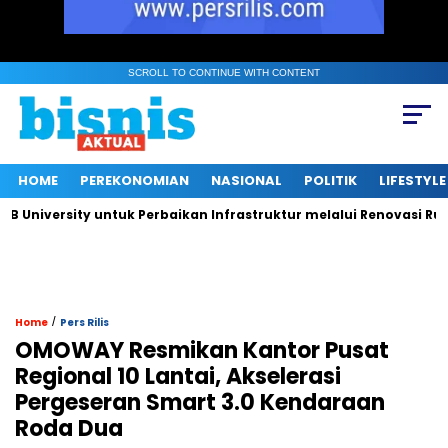
SCROLL TO CONTINUE WITH CONTENT
HOME
PEREKONOMIAN
NASIONAL
POLITIK
LIFESTYLE
versity untuk Perbaikan Infrastruktur melalui Renovasi Ruang P
/
Home
Pers Rilis
OMOWAY Resmikan Kantor Pusat
Regional 10 Lantai, Akselerasi
Pergeseran Smart 3.0 Kendaraan
Roda Dua