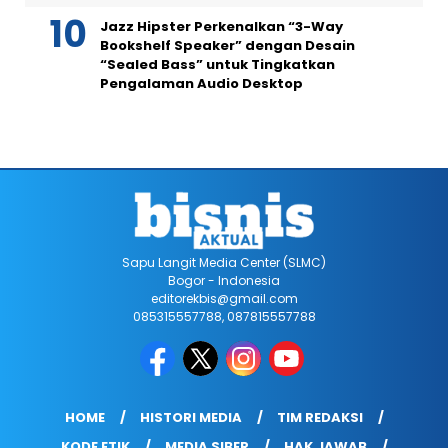
Jazz Hipster Perkenalkan “3-Way
Bookshelf Speaker” dengan Desain
“Sealed Bass” untuk Tingkatkan
Pengalaman Audio Desktop
Sapu Langit Media Center (SLMC)
Bogor - Indonesia
editorekbis@gmail.com
085315557788, 087815557788
HOME
HISTORI MEDIA
TIM REDAKSI
KODE ETIK
MEDIA SIBER
HAK JAWAB