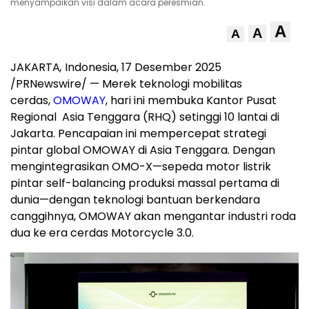
menyampaikan visi dalam acara peresmian.
A
A
A
JAKARTA
,
Indonesia
, 17 Desember 2025
/PRNewswire/ — Merek teknologi mobilitas
cerdas,
OMOWAY
, hari ini membuka Kantor Pusat
Regional
Asia Tenggara
(RHQ) setinggi 10 lantai di
Jakarta
. Pencapaian ini mempercepat strategi
pintar global OMOWAY di
Asia Tenggara
. Dengan
mengintegrasikan OMO-X—sepeda motor listrik
pintar self-balancing produksi massal pertama di
dunia—dengan teknologi bantuan berkendara
canggihnya, OMOWAY akan mengantar industri roda
dua ke era cerdas Motorcycle 3.0.