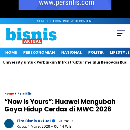
SCROLL TO CONTINUE WITH CONTENT
HOME
PEREKONOMIAN
NASIONAL
POLITIK
LIFESTYLE
sity untuk Perbaikan Infrastruktur melalui Renovasi Ruang Publ
/
Home
Pers Rilis
“Now Is Yours”: Huawei Mengubah
Gaya Hidup Cerdas di MWC 2026
Tim Bisnis Aktual
- Jurnalis
Rabu, 4 Maret 2026
- 06:44 WIB