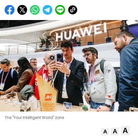
The "Your Intelligent World" zone
A
A
A