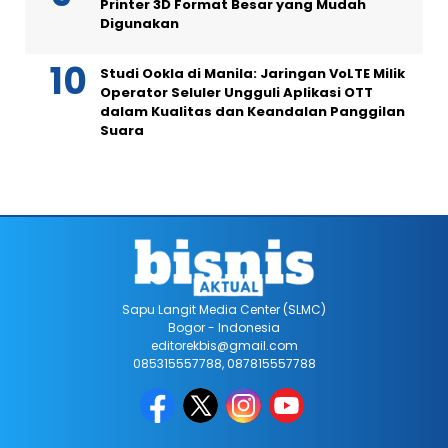
Printer 3D Format Besar yang Mudah
Digunakan
Studi Ookla di Manila: Jaringan VoLTE Milik
Operator Seluler Ungguli Aplikasi OTT
dalam Kualitas dan Keandalan Panggilan
Suara
Sapu Langit Media Center (SLMC)
Bogor - Indonesia
editorekbis@gmail.com
085315557788, 087815557788