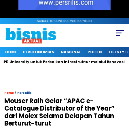
SCROLL TO CONTINUE WITH CONTENT
HOME
PEREKONOMIAN
NASIONAL
POLITIK
LIFESTYLE
niversity untuk Perbaikan Infrastruktur melalui Renovasi Ruang
/
Home
Pers Rilis
Mouser Raih Gelar “APAC e-
Catalogue Distributor of the Year”
dari Molex Selama Delapan Tahun
Berturut-turut