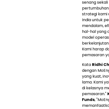
senang sekali
pertumbuhan b
strategi kami
India
untuk pe
mendalam, efi
hal-hal yang 
model operasi
berkelanjutan
Kami harap da
pemasaran yan
Kata
Ridhi C
dengan MoEng
yang kuat, in
lama. Kami y
di kelasnya m
pemasaran."
Funds
, "MoE
memanfaatkan