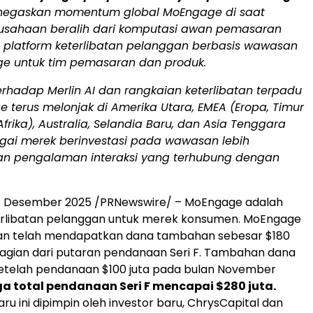
negaskan momentum global MoEngage di saat
usahaan beralih dari komputasi awan pemasaran
 platform keterlibatan pelanggan berbasis wawasan
ge untuk tim pemasaran dan produk.
rhadap Merlin AI dan rangkaian keterlibatan terpadu
e terus melonjak di
Amerika Utara
, EMEA (Eropa, Timur
frika),
Australia
,
Selandia Baru
, dan
Asia Tenggara
gai merek berinvestasi pada wawasan lebih
n pengalaman interaksi yang terhubung dengan
8 Desember 2025
/PRNewswire/ – MoEngage adalah
erlibatan pelanggan untuk merek konsumen. MoEngage
 telah mendapatkan dana tambahan sebesar
$180
bagian dari putaran pendanaan Seri F. Tambahan dana
 setelah pendanaan
$100
juta pada bulan
November
a total pendanaan Seri F mencapai
$280
juta.
aru ini dipimpin oleh investor baru, ChrysCapital dan