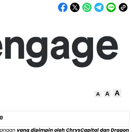
A
A
A
danaan
yang dipimpin oleh ChrysCapital dan Dragon