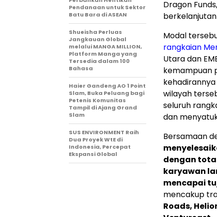
Dragon Funds,
Pendanaan untuk Sektor
Batu Bara di ASEAN
berkelanjutan 
Shueisha Perluas
Modal terseb
Jangkauan Global
rangkaian Merl
melalui MANGA MILLION,
Platform Manga yang
Utara
dan EMEA
Tersedia dalam 100
Bahasa
kemampuan p
kehadirannya
Haier Gandeng AO 1 Point
wilayah ters
Slam, Buka Peluang bagi
Petenis Komunitas
seluruh rangk
Tampil di Ajang Grand
Slam
dan menyatuk
SUS ENVIRONMENT Raih
Bersamaan de
Dua Proyek WtE di
menyelesaik
Indonesia, Percepat
Ekspansi Global
dengan total
karyawan la
mencapai tu
mencakup tran
Roads, Helio