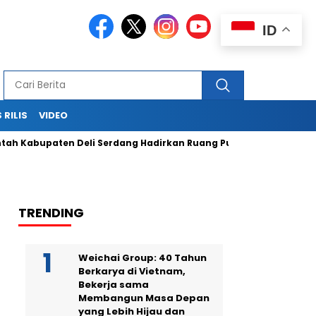
ID
 RILIS
VIDEO
bupaten Deli Serdang Hadirkan Ruang Publik Bersama melalui 
TRENDING
Weichai Group: 40 Tahun
Berkarya di Vietnam,
Bekerja sama
Membangun Masa Depan
yang Lebih Hijau dan