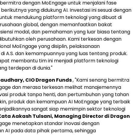
 bermitra dengan MoEngage untuk menjalani fase
erikutnya yang didukung AI. Investasi ini sesuai dengan
 untuk mendukung platform teknologi yang dibuat di
rusahaan global, dengan memanfaatkan bakat
siensi modal, dan pemahaman yang luar biasa tentang
dibutuhkan oleh perusahaan. Kami terkesan dengan
onal MoEngage yang disiplin, pelaksanaan
 di A.S. dan kemampuannya yang luas tentang produk.
pat membantu tim ini menjadi platform teknologi
g terdepan di dunia."
haudhary
, CIO Dragon Funds
, "Kami senang bermitra
age dan merasa terkesan melihat manajemennya
ovasi produk tanpa henti, dan pertumbuhan yang tahan
akin, produk dan kemampuan AI MoEngage yang terbaik
enjadikannya sangat siap memimpin sektor teknologi
Kata Aakash Tulsani, Managing Director di Dragon
ngage menetapkan standar inovasi dengan
 AI pada data pihak pertama, sehingga