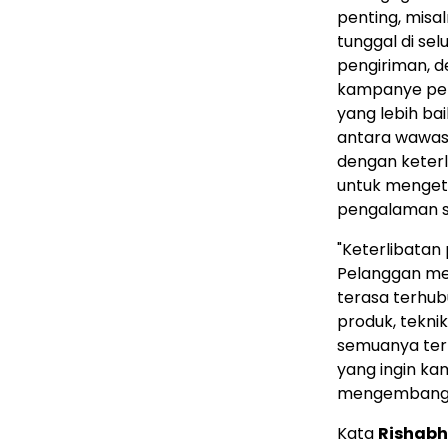
penting, misa
tunggal di se
pengiriman, 
kampanye pem
yang lebih ba
antara wawasa
dengan keter
untuk mengeta
pengalaman s
"Keterlibatan 
Pelanggan me
terasa terhub
produk, tekni
semuanya terli
yang ingin ka
mengembangk
Kata
Rishabh 