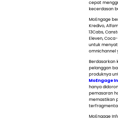
cepat menggu
kecerdasan b
MoEngage ber
Kredivo, Alfam
13Cabs, Canst
Eleven, Coca-
untuk menyat
omnichannel y
Berdasarkan 
pelanggan ba
produknya un
MoEngage I
hanya didoro
pemasaran ha
memastikan p
terfragmentas
MoEngage Inf