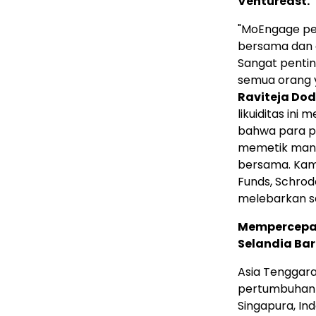
Ventureast.
"MoEngage pe
bersama dan d
Sangat penti
semua orang 
Raviteja Do
likuiditas i
bahwa para pe
memetik manfa
bersama. Kami
Funds, Schrode
melebarkan sa
Mempercepa
Selandia Ba
Asia Tenggar
pertumbuhan 
Singapura,
Ind