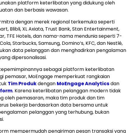
nakan platform keterlibatan yang didukung oleh
uatan dan berbasis wawasan.
mitra dengan merek regional terkemuka seperti
art, Blibli, XL Axiata, Trust Bank, Stan Entertainment,
ar, TFE Hotels, dan nama-nama mendunia seperti 7-
Cola, Starbucks, Samsung, Domino’s, KFC, dan Nestlé,
ukan data pelanggan dan menghadirkan pengalaman
ang dipersonalisasi.
kepemimpinannya sebagai platform keterlibatan
gi pemasar, MoEngage memperkuat rangkaian
tuk
Tim Produk
dengan
MoEngage Analytics
dan
nform
. Karena keterlibatan pelanggan modern tidak
ng oleh pemasaran, maka tim produk dan tim
rus bekerja berdasarkan data bersama untuk
engalaman pelanggan yang terhubung, bukan
i.
orm mempermudah pengiriman pesan transaksi yang