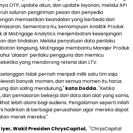
lnya OTP, update akun, dan update layanan, melalui API
luruh saluran pengiriman pesan dan penyedia
dengan memastikan keandalan yang berbeda dari
asaran. Sementara itu, kemampuan Analitik Produk
ik di MoEngage Analytics menjembatani kesenjangan
n dan tindakan. Melalui penyatuan data perilaku
libatan langsung, MoEngage membantu Manajer Produk
hui ‘alasan’ perilaku pengguna dan memicu
eketika yang mendorong retensi dan LTV.
pelanggan tidak pernah menjadi milik satu tim saja.
lewati banyak momen, dan semua momen itu harus
ung dan saling mendukung,"
kata Dodda.
"Ketika
k, dan pemasaran bekerja dari data dan alat yang sama,
hat lebih alami bagi audiens. Pengalaman seperti inilah
mi hadirkan di berbagai perusahaan agar mereka dapat
an merek mereka."
Iyer
, Wakil Presiden ChrysCapital,
"ChrysCapital