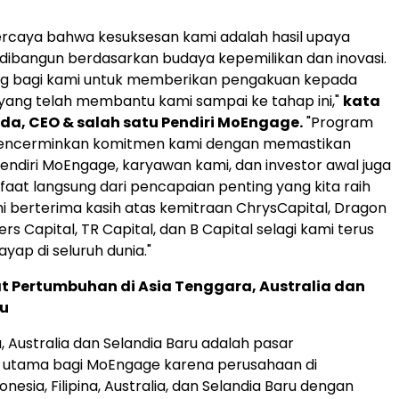
rcaya bahwa kesuksesan kami adalah hasil upaya
ibangun berdasarkan budaya kepemilikan dan inovasi.
ng bagi kami untuk memberikan pengakuan kepada
yang telah membantu kami sampai ke tahap ini,"
kata
dda
, CEO & salah satu Pendiri MoEngage.
"Program
ni mencerminkan komitmen kami dengan memastikan
ndiri MoEngage, karyawan kami, dan investor awal juga
at langsung dari pencapaian penting yang kita raih
 berterima kasih atas kemitraan ChrysCapital, Dragon
rs Capital, TR Capital, dan B Capital selagi kami terus
yap di seluruh dunia."
t Pertumbuhan di
Asia Tenggara
,
Australia
dan
ru
a
,
Australia
dan
Selandia Baru
adalah pasar
utama bagi MoEngage karena perusahaan di
onesia
, Filipina,
Australia
, dan
Selandia Baru
dengan