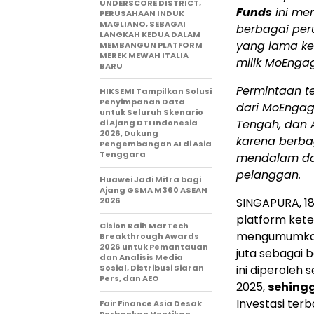
UNDERSCORE DISTRICT,
Funds
ini me
PERUSAHAAN INDUK
MAGLIANO, SEBAGAI
berbagai per
LANGKAH KEDUA DALAM
yang lama ke
MEMBANGUN PLATFORM
MEREK MEWAH ITALIA
milik MoEnga
BARU
Permintaan te
HIKSEMI Tampilkan Solusi
Penyimpanan Data
dari MoEngag
untuk Seluruh Skenario
Tengah, dan A
di Ajang DTI Indonesia
2026, Dukung
karena berba
Pengembangan AI di Asia
Tenggara
mendalam da
pelanggan.
Huawei Jadi Mitra bagi
Ajang GSMA M360 ASEAN
2026
SINGAPURA
,
1
platform ket
Cision Raih MarTech
mengumumkan
Breakthrough Awards
2026 untuk Pemantauan
juta sebagai 
dan Analisis Media
Sosial, Distribusi Siaran
ini diperoleh
Pers, dan AEO
2025
,
sehingg
Investasi terb
Fair Finance Asia Desak
Perbankan Hentikan