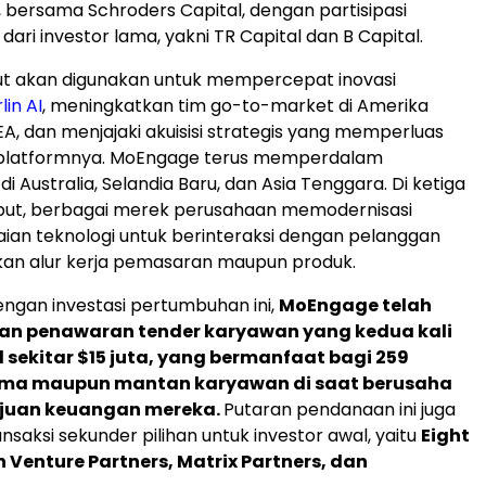
 bersama Schroders Capital, dengan partisipasi
dari investor lama, yakni TR Capital dan B Capital.
ut akan digunakan untuk mempercepat inovasi
in AI
, meningkatkan tim go-to-market di
Amerika
, dan menjajaki akuisisi strategis yang memperluas
latformnya. MoEngage terus memperdalam
 di
Australia
,
Selandia Baru
, dan
Asia Tenggara
. Di ketiga
ebut, berbagai merek perusahaan memodernisasi
aian teknologi untuk berinteraksi dengan pelanggan
an alur kerja pemasaran maupun produk.
ngan investasi pertumbuhan ini,
MoEngage telah
an penawaran tender karyawan yang kedua kali
 sekitar
$15
juta, yang bermanfaat bagi 259
ma maupun mantan karyawan di saat berusaha
juan keuangan mereka.
Putaran pendanaan ini juga
saksi sekunder pilihan untuk investor awal, yaitu
Eight
n Venture Partners, Matrix Partners, dan