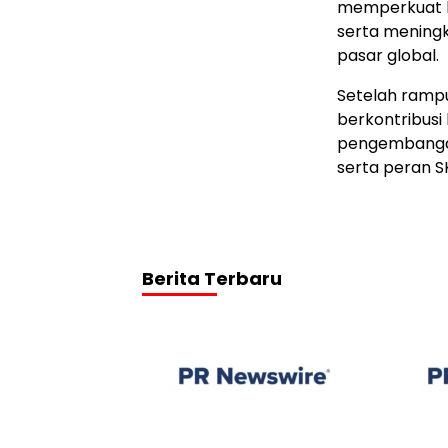
memperkuat ko
serta mening
pasar global.
Setelah rampu
berkontribusi
pengembangan 
serta peran S
Berita Terbaru