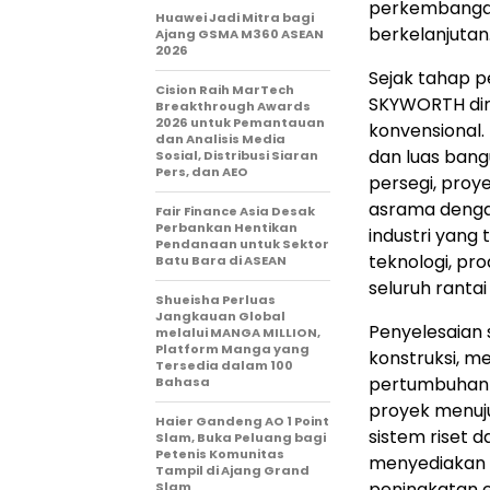
perkembangan
Huawei Jadi Mitra bagi
berkelanjutan
Ajang GSMA M360 ASEAN
2026
Sejak tahap p
Cision Raih MarTech
SKYWORTH dira
Breakthrough Awards
2026 untuk Pemantauan
konvensional.
dan Analisis Media
dan luas bang
Sosial, Distribusi Siaran
Pers, dan AEO
persegi, pro
asrama denga
Fair Finance Asia Desak
Perbankan Hentikan
industri yang
Pendanaan untuk Sektor
teknologi, pr
Batu Bara di ASEAN
seluruh rantai 
Shueisha Perluas
Jangkauan Global
Penyelesaian 
melalui MANGA MILLION,
Platform Manga yang
konstruksi, me
Tersedia dalam 100
pertumbuhan 
Bahasa
proyek menuju
Haier Gandeng AO 1 Point
sistem riset 
Slam, Buka Peluang bagi
Petenis Komunitas
menyediakan i
Tampil di Ajang Grand
peningkatan e
Slam