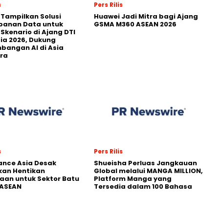
s
Pers Rilis
 Tampilkan Solusi
Huawei Jadi Mitra bagi Ajang
panan Data untuk
GSMA M360 ASEAN 2026
 Skenario di Ajang DTI
ia 2026, Dukung
angan AI di Asia
ra
s
Pers Rilis
nance Asia Desak
Shueisha Perluas Jangkauan
kan Hentikan
Global melalui MANGA MILLION,
an untuk Sektor Batu
Platform Manga yang
 ASEAN
Tersedia dalam 100 Bahasa