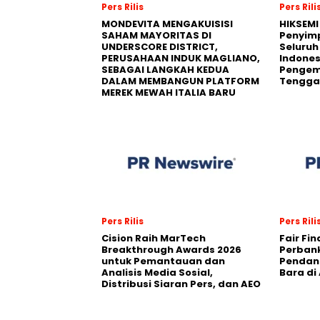
Pers Rilis
Pers Rili
MONDEVITA MENGAKUISISI
HIKSEMI
SAHAM MAYORITAS DI
Penyim
UNDERSCORE DISTRICT,
Seluruh
PERUSAHAAN INDUK MAGLIANO,
Indones
SEBAGAI LANGKAH KEDUA
Pengemb
DALAM MEMBANGUN PLATFORM
Tengga
MEREK MEWAH ITALIA BARU
Pers Rilis
Pers Rili
Cision Raih MarTech
Fair Fi
Breakthrough Awards 2026
Perban
untuk Pemantauan dan
Pendana
Analisis Media Sosial,
Bara di
Distribusi Siaran Pers, dan AEO