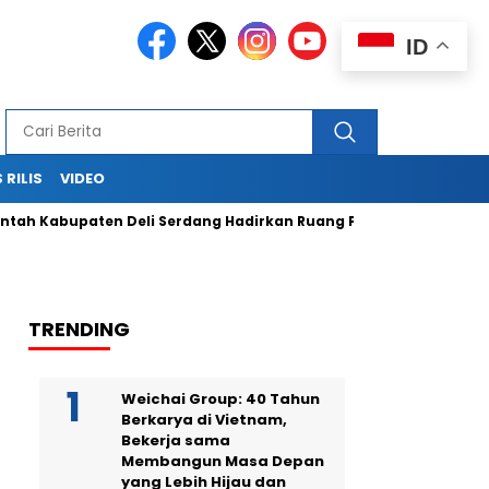
ID
 RILIS
VIDEO
abupaten Deli Serdang Hadirkan Ruang Publik Bersama melalu
TRENDING
Weichai Group: 40 Tahun
Berkarya di Vietnam,
Bekerja sama
Membangun Masa Depan
yang Lebih Hijau dan