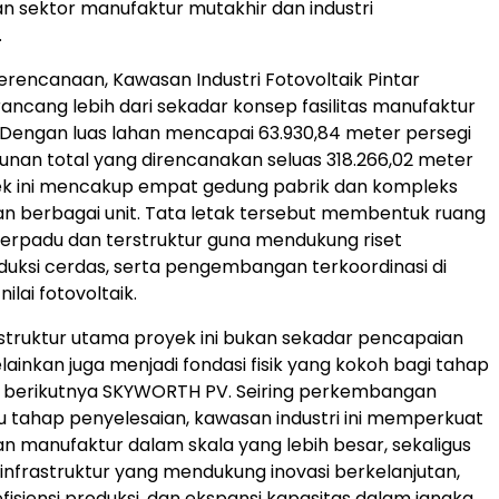
 sektor manufaktur mutakhir dan industri
.
erencanaan, Kawasan Industri Fotovoltaik Pintar
ncang lebih dari sekadar konsep fasilitas manufaktur
 Dengan luas lahan mencapai 63.930,84 meter persegi
unan total yang direncanakan seluas 318.266,02 meter
yek ini mencakup empat gedung pabrik dan kompleks
n berbagai unit. Tata letak tersebut membentuk ruang
 terpadu dan terstruktur guna mendukung riset
oduksi cerdas, serta pengembangan terkoordinasi di
nilai fotovoltaik.
struktur utama proyek ini bukan sekadar pencapaian
lainkan juga menjadi fondasi fisik yang kokoh bagi tahap
berikutnya SKYWORTH PV. Seiring perkembangan
 tahap penyelesaian, kawasan industri ini memperkuat
dan manufaktur dalam skala yang lebih besar, sekaligus
nfrastruktur yang mendukung inovasi berkelanjutan,
fisiensi produksi, dan ekspansi kapasitas dalam jangka