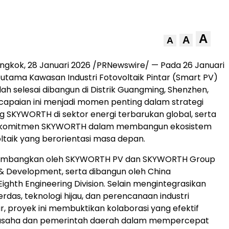
A
A
A
ongkok
,
28 Januari 2026
/PRNewswire/ — Pada 26 Januari
r utama Kawasan Industri Fotovoltaik Pintar (Smart PV)
h selesai dibangun di Distrik Guangming, Shenzhen,
capaian ini menjadi momen penting dalam strategi
g SKYWORTH di sektor energi terbarukan global, serta
komitmen SKYWORTH dalam membangun ekosistem
oltaik yang berorientasi masa depan.
ikembangkan oleh SKYWORTH PV dan SKYWORTH Group
& Development, serta dibangun oleh China
ighth Engineering Division. Selain mengintegrasikan
rdas, teknologi hijau, dan perencanaan industri
r, proyek ini membuktikan kolaborasi yang efektif
 usaha dan pemerintah daerah dalam mempercepat