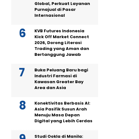
Global, Perkuat Layanan
Purnajual di Pasar
Internasional
KVB Futures Indonesia
Kick Off Market Connect
2026, Dorong Literasi
Trading yang Aman dan
Bertanggung Jawab
Buka Peluang Baru bagi
Industri Farmasi di
Kawasan Greater Bay
Area dan Asia
Konektivitas Berbasis AI:
Asia Pasifik Susun Arah
Menuju Masa Depan
Digital yang Lebih Cerdas
Studi Ookla di Manila: