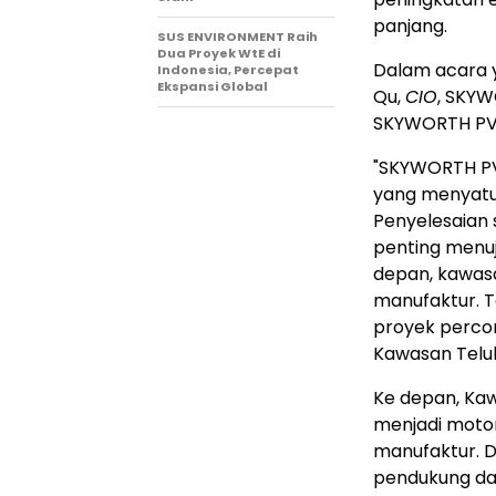
panjang.
SUS ENVIRONMENT Raih
Dua Proyek WtE di
Dalam acara 
Indonesia, Percepat
Ekspansi Global
Qu,
CIO
, SKYW
SKYWORTH PV, 
"SKYWORTH P
yang menyatuka
Penyelesaian 
penting menu
depan, kawasa
manufaktur. Ta
proyek percon
Kawasan Teluk
Ke depan, Kaw
menjadi motor
manufaktur. D
pendukung dal