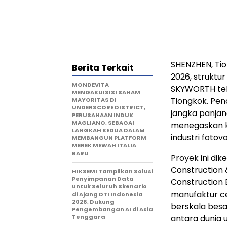
SHENZHEN, Ti
Berita Terkait
2026, struktu
MONDEVITA
SKYWORTH tela
MENGAKUISISI SAHAM
Tiongkok. Pen
MAYORITAS DI
UNDERSCORE DISTRICT,
jangka panjan
PERUSAHAAN INDUK
MAGLIANO, SEBAGAI
menegaskan 
LANGKAH KEDUA DALAM
industri fotov
MEMBANGUN PLATFORM
MEREK MEWAH ITALIA
BARU
Proyek ini d
Construction 
HIKSEMI Tampilkan Solusi
Penyimpanan Data
Construction E
untuk Seluruh Skenario
manufaktur ce
di Ajang DTI Indonesia
2026, Dukung
berskala besa
Pengembangan AI di Asia
Tenggara
antara dunia