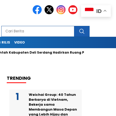
ID
 RILIS
VIDEO
abupaten Deli Serdang Hadirkan Ruang Publik Bersama melalui
TRENDING
Weichai Group: 40 Tahun
Berkarya di Vietnam,
Bekerja sama
Membangun Masa Depan
yang Lebih Hijau dan