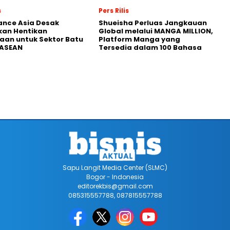
s
Pers Rilis
nance Asia Desak
Shueisha Perluas Jangkauan
kan Hentikan
Global melalui MANGA MILLION,
an untuk Sektor Batu
Platform Manga yang
 ASEAN
Tersedia dalam 100 Bahasa
Sapu Langit Media Center (SLMC)
Bogor - Indonesia
editorekbis@gmail.com
085315557788, 087815557788