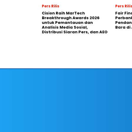
Pers Rilis
Pers Rili
Cision Raih MarTech
Fair Fi
Breakthrough Awards 2026
Perban
untuk Pemantauan dan
Pendana
Analisis Media Sosial,
Bara di
Distribusi Siaran Pers, dan AEO