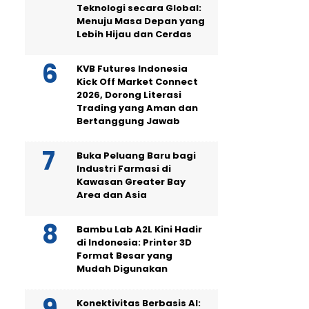
Teknologi secara Global:
Menuju Masa Depan yang
Lebih Hijau dan Cerdas
KVB Futures Indonesia
Kick Off Market Connect
2026, Dorong Literasi
Trading yang Aman dan
Bertanggung Jawab
Buka Peluang Baru bagi
Industri Farmasi di
Kawasan Greater Bay
Area dan Asia
Bambu Lab A2L Kini Hadir
di Indonesia: Printer 3D
Format Besar yang
Mudah Digunakan
Konektivitas Berbasis AI: