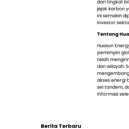
dari tingkat
bi
jejak karbon 
ini semakin d
investor sekto
Tentang Hua
Huasun Energy 
pemimpin glob
telah mengiri
dan wilayah. 
mengembangkan
akses energi b
sel tandem, d
Informasi sel
Berita Terbaru