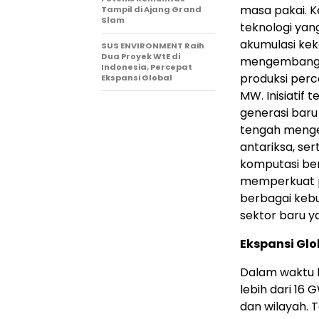
masa pakai. 
Tampil di Ajang Grand
Slam
teknologi yan
akumulasi kek
SUS ENVIRONMENT Raih
Dua Proyek WtE di
mengembangkan
Indonesia, Percepat
produksi perc
Ekspansi Global
MW. Inisiatif
generasi baru 
tengah menge
antariksa, ser
komputasi ber
memperkuat po
berbagai kebut
sektor baru 
Ekspansi Gl
Dalam waktu 
lebih dari 16
dan wilayah. 