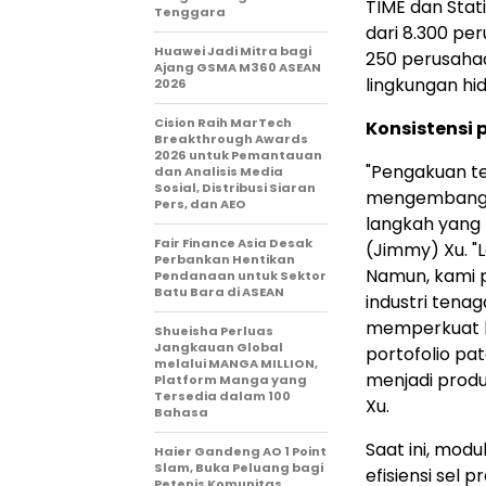
TIME dan Stat
Tenggara
dari 8.300 per
Huawei Jadi Mitra bagi
250 perusahaa
Ajang GSMA M360 ASEAN
lingkungan hid
2026
Cision Raih MarTech
Konsistensi
Breakthrough Awards
2026 untuk Pemantauan
"Pengakuan t
dan Analisis Media
Sosial, Distribusi Siaran
mengembangka
Pers, dan AEO
langkah yang 
Fair Finance Asia Desak
(Jimmy) Xu. "
Perbankan Hentikan
Namun, kami 
Pendanaan untuk Sektor
Batu Bara di ASEAN
industri tena
memperkuat 
Shueisha Perluas
Jangkauan Global
portofolio pa
melalui MANGA MILLION,
menjadi produk
Platform Manga yang
Tersedia dalam 100
Xu.
Bahasa
Saat ini, mod
Haier Gandeng AO 1 Point
Slam, Buka Peluang bagi
efisiensi sel 
Petenis Komunitas