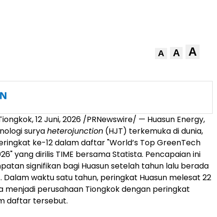
A
A
A
Tiongkok
,
12 Juni, 2026
/PRNewswire/ — Huasun Energy,
nologi surya
heterojunction
(HJT) terkemuka di dunia,
ringkat ke-12 dalam daftar "World’s Top GreenTech
6" yang dirilis TIME bersama Statista. Pencapaian ini
atan signifikan bagi Huasun setelah tahun lalu berada
34. Dalam waktu satu tahun, peringkat Huasun melesat 22
ga menjadi perusahaan Tiongkok dengan peringkat
m daftar tersebut.