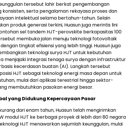
Keunggulan tersebut lahir berkat pengembangan
g konsisten, serta pengalaman rekayasa proses dan
ayaan intelektual selama bertahun-tahun. Selain
 produk generasi terkini, Huasun juga merintis lini
ontohan sel tandem HJT-perovskite berkapasitas 100
 tersebut membuka jalan menuju teknologi fotovoltaik
dengan tingkat efisiensi yang lebih tinggi. Huasun juga
mbangkan teknologi surya HJT untuk kebutuhan
ta menjajaki integrasi tenaga surya dengan infrastruktur
basis kecerdasan buatan (AI). Langkah tersebut
sisi HJT sebagai teknologi energi masa depan untuk
uhan, mulai dari aplikasi terestrial hingga sektor-
yang membutuhkan pasokan energi besar.
obal yang Didukung Kepercayaan Pasar
kurang dari enam tahun, Huasun telah mengirimkan
 GW modul HJT ke berbagai proyek di lebih dari 80 negara
Teknologi HJT menawarkan sejumlah keunggulan, mulai