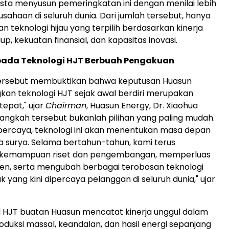
ista menyusun pemeringkatan ini dengan menilai lebih
usahaan di seluruh dunia. Dari jumlah tersebut, hanya
n teknologi hijau yang terpilih berdasarkan kinerja
up, kekuatan finansial, dan kapasitas inovasi.
 pada Teknologi HJT Berbuah Pengakuan
ersebut membuktikan bahwa keputusan Huasun
n teknologi HJT sejak awal berdiri merupakan
tepat," ujar
Chairman
, Huasun Energy, Dr. Xiaohua
Langkah tersebut bukanlah pilihan yang paling mudah.
percaya, teknologi ini akan menentukan masa depan
ga surya. Selama bertahun-tahun, kami terus
kemampuan riset dan pengembangan, memperluas
ten, serta mengubah berbagai terobosan teknologi
 yang kini dipercaya pelanggan di seluruh dunia," ujar
ul HJT buatan Huasun mencatat kinerja unggul dalam
produksi massal, keandalan, dan hasil energi sepanjang