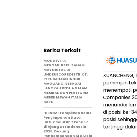
Berita Terkait
MONDEVITA
MENGAKUISISI SAHAM
MAYORITAS DI
UNDERSCORE DISTRICT,
XUANCHENG, 
PERUSAHAAN INDUK
pemimpin tek
MAGLIANO, SEBAGAI
LANGKAH KEDUA DALAM
menempati pe
MEMBANGUN PLATFORM
Companies 202
MEREK MEWAH ITALIA
BARU
menandai lomp
di posisi ke-
HIKSEMI Tampilkan Solusi
Penyimpanan Data
posisi sehing
untuk Seluruh Skenario
tertinggi dala
di Ajang DTI Indonesia
2026, Dukung
Pengembangan AI di Asia