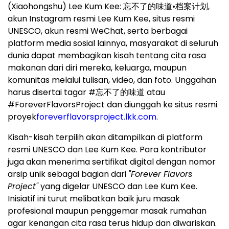
(Xiaohongshu) Lee Kum Kee: 忘不了的味道•档案计划,
akun Instagram resmi Lee Kum Kee, situs resmi
UNESCO, akun resmi WeChat, serta berbagai
platform media sosial lainnya, masyarakat di seluruh
dunia dapat membagikan kisah tentang cita rasa
makanan dari diri mereka, keluarga, maupun
komunitas melalui tulisan, video, dan foto. Unggahan
harus disertai tagar #忘不了的味道 atau
#ForeverFlavorsProject dan diunggah ke situs resmi
proyek
foreverflavorsproject.lkk.com
.
Kisah-kisah terpilih akan ditampilkan di platform
resmi UNESCO dan Lee Kum Kee. Para kontributor
juga akan menerima sertifikat digital dengan nomor
arsip unik sebagai bagian dari
"Forever Flavors
Project"
yang digelar UNESCO dan Lee Kum Kee.
Inisiatif ini turut melibatkan baik juru masak
profesional maupun penggemar masak rumahan
agar kenangan cita rasa terus hidup dan diwariskan.