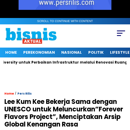
SCROLL TO CONTINUE WITH CONTENT
HOME
PEREKONOMIAN
NASIONAL
POLITIK
LIFESTYLE
ntuk Perbaikan Infrastruktur melalui Renovasi Ruang Publik
/
Home
Pers Rilis
Lee Kum Kee Bekerja Sama dengan
UNESCO untuk Meluncurkan”Forever
Flavors Project”, Menciptakan Arsip
Global Kenangan Rasa