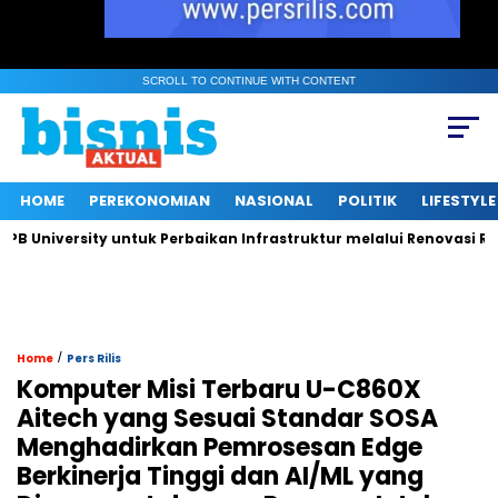
SCROLL TO CONTINUE WITH CONTENT
HOME
PEREKONOMIAN
NASIONAL
POLITIK
LIFESTYLE
niversity untuk Perbaikan Infrastruktur melalui Renovasi Ruang
/
Home
Pers Rilis
Komputer Misi Terbaru U-C860X
Aitech yang Sesuai Standar SOSA
Menghadirkan Pemrosesan Edge
Berkinerja Tinggi dan AI/ML yang