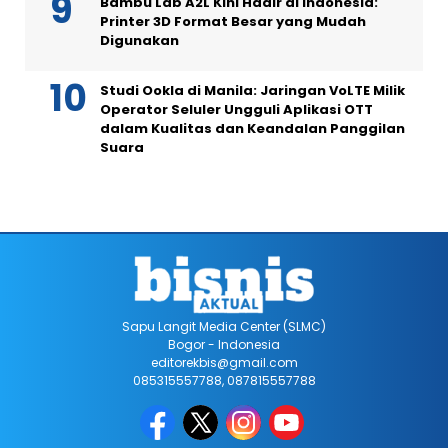
Bambu Lab A2L Kini Hadir di Indonesia:
Printer 3D Format Besar yang Mudah
Digunakan
Studi Ookla di Manila: Jaringan VoLTE Milik
Operator Seluler Ungguli Aplikasi OTT
dalam Kualitas dan Keandalan Panggilan
Suara
Sapu Langit Media Center (SLMC)
Bogor - Indonesia
editorekbis@gmail.com
085315557788, 087815557788