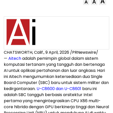
A
A
A
CHATSWORTH, Calif.
,
9 April, 2026
/PRNewswire/
—
Aitech
adalah pemimpin global dalam sistem
komputasi tertanam yang tangguh dan bertenaga
AI untuk aplikasi pertahanan dan luar angkasa. Hari
ini Aitech mengumumkan ketersediaan dua Single
Board Computer (SBC) baru untuk sistem militer dan
kedirgantaraan.
U-C8600 dan U-C8601
baru ini
adalah SBC tangguh berbasis arsitektur Intel
pertama yang mengintegrasikan CPU X86 multi-
core hibrida dengan GPU berkinerja tinggi dan Neural
Processing Unit (NPU) untuk mendukung AI di waktu