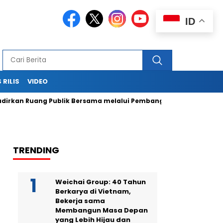
ID
 RILIS
VIDEO
 Ruang Publik Bersama melalui Pembangunan Alun-Alun
Ul
TRENDING
Weichai Group: 40 Tahun
Berkarya di Vietnam,
Bekerja sama
Membangun Masa Depan
yang Lebih Hijau dan