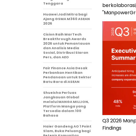
Tenggara
berkolaborasi,
"ManpowerGro
Huawei Jadi Mitra bagi
Ajang GSMA M360 ASEAN
2026
Cision Raih MarTech
Breakthrough Awards
2026 untuk Pemantauan
dan Analisis Media
Sosial, Distribusi Siaran
Pers, dan AEO
Fair Finance Asia Desak
Perbankan Hentikan
Pendanaan untuk Sektor
Batu Bara di ASEAN
Shueisha Perluas
Jangkauan Global
melalui MANGA MILLION,
Platform Manga yang
Tersedia dalam 100
Bahasa
Q3 2026 Manp
Haier Gandeng AO 1 Point
Findings
Slam, Buka Peluang bagi
Petenis Komunitas