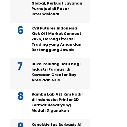
Global, Perkuat Layanan
Purnajual di Pasar
Internasional
KVB Futures Indonesia
Kick Off Market Connect
2026, Dorong Literasi
Trading yang Aman dan
Bertanggung Jawab
Buka Peluang Baru bagi
Industri Farmasi di
Kawasan Greater Bay
Area dan Asia
Bambu Lab A2L Kini Hadir
di Indonesia: Printer 3D
Format Besar yang
Mudah Digunakan
Konektivitas Berbasis AI: