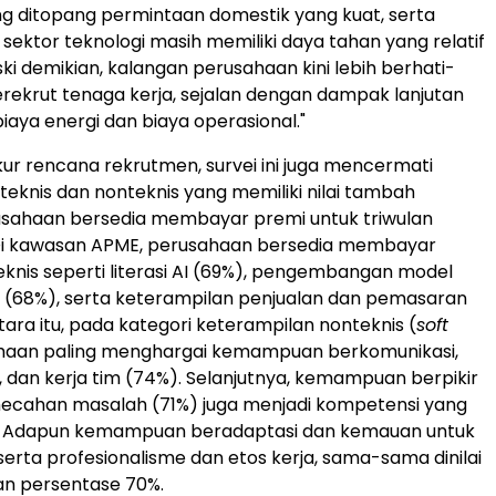
ang ditopang permintaan domestik yang kuat, serta
ektor teknologi masih memiliki daya tahan yang relatif
ski demikian, kalangan perusahaan kini lebih berhati-
rekrut tenaga kerja, sejalan dengan dampak lanjutan
biaya energi dan biaya operasional."
ur rencana rekrutmen, survei ini juga mencermati
teknis dan nonteknis yang memiliki nilai tambah
usahaan bersedia membayar premi untuk triwulan
i kawasan APME, perusahaan bersedia membayar
eknis seperti literasi AI (69%), pengembangan model
AI (68%), serta keterampilan penjualan dan pemasaran
ara itu, pada kategori keterampilan nonteknis (
soft
ahaan paling menghargai kemampuan berkomunikasi,
, dan kerja tim (74%). Selanjutnya, kemampuan berpikir
mecahan masalah (71%) juga menjadi kompetensi yang
i. Adapun kemampuan beradaptasi dan kemauan untuk
 serta profesionalisme dan etos kerja, sama-sama dinilai
an persentase 70%.