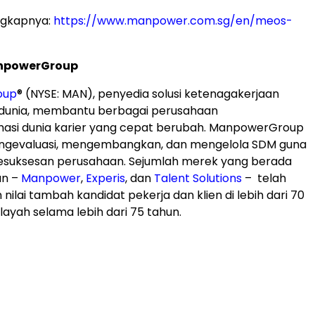
ngkapnya:
https://www.manpower.com.sg/en/meos-
npowerGroup
oup
® (NYSE: MAN), penyedia solusi ketenagakerjaan
 dunia, membantu berbagai perusahaan
asi dunia karier yang cepat berubah. ManpowerGroup
ngevaluasi, mengembangkan, dan mengelola SDM guna
suksesan perusahaan. Sejumlah merek yang berada
an –
Manpower
,
Experis
, dan
Talent Solutions
– telah
ilai tambah kandidat pekerja dan klien di lebih dari 70
layah selama lebih dari 75 tahun.