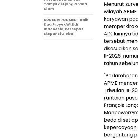
Menurut surve
Tampil di Ajang Grand
Slam
wilayah APME
karyawan pad
SUS ENVIRONMENT Raih
Dua Proyek WtE di
memperkiraka
Indonesia, Percepat
41% lainnya 
Ekspansi Global
tersebut men
disesuaikan s
II-2026, nam
tahun sebelu
"Perlambatan 
APME mencerm
Triwulan III-2
rantaian paso
François Lanç
ManpowerGrou
beda di setia
kepercayaan p
bergantung pa