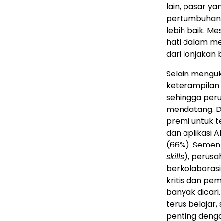
lain, pasar y
pertumbuhan s
lebih baik. Me
hati dalam me
dari lonjakan 
Selain menguk
keterampilan 
sehingga per
mendatang. D
premi untuk t
dan aplikasi 
(66%). Sement
skills
), perus
berkolaborasi
kritis dan pe
banyak dicar
terus belajar,
penting deng