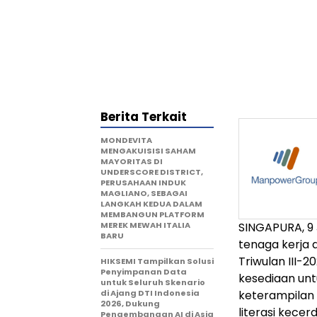
Berita Terkait
MONDEVITA
MENGAKUISISI SAHAM
MAYORITAS DI
UNDERSCORE DISTRICT,
PERUSAHAAN INDUK
MAGLIANO, SEBAGAI
LANGKAH KEDUA DALAM
MEMBANGUN PLATFORM
MEREK MEWAH ITALIA
SINGAPURA, 9
BARU
tenaga kerja 
Triwulan III-
HIKSEMI Tampilkan Solusi
Penyimpanan Data
kesediaan un
untuk Seluruh Skenario
di Ajang DTI Indonesia
keterampilan 
2026, Dukung
literasi kece
Pengembangan AI di Asia