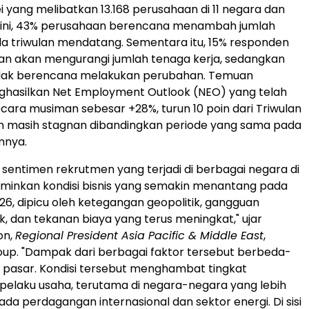
i yang melibatkan 13.168 perusahaan di 11 negara dan
 ini, 43% perusahaan berencana menambah jumlah
a triwulan mendatang. Sementara itu, 15% responden
n akan mengurangi jumlah tenaga kerja, sedangkan
tidak berencana melakukan perubahan. Temuan
ghasilkan Net Employment Outlook (NEO) yang telah
ecara musiman sebesar +28%, turun 10 poin dari Triwulan
un masih stagnan dibandingkan periode yang sama pada
mnya.
sentimen rekrutmen yang terjadi di berbagai negara di
inkan kondisi bisnis yang semakin menantang pada
026, dipicu oleh ketegangan geopolitik, gangguan
k, dan tekanan biaya yang terus meningkat," ujar
on,
Regional President Asia Pacific & Middle East
,
p. "Dampak dari berbagai faktor tersebut berbeda-
p pasar. Kondisi tersebut menghambat tingkat
elaku usaha, terutama di negara-negara yang lebih
da perdagangan internasional dan sektor energi. Di sisi