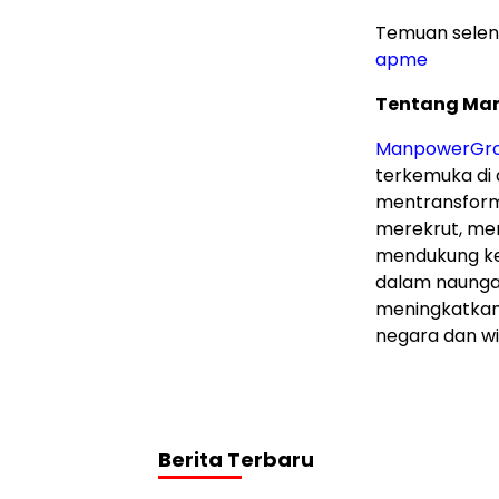
Temuan sele
apme
Tentang Ma
ManpowerGr
terkemuka di
mentransform
merekrut, me
mendukung ke
dalam naung
meningkatkan n
negara dan wi
Berita Terbaru