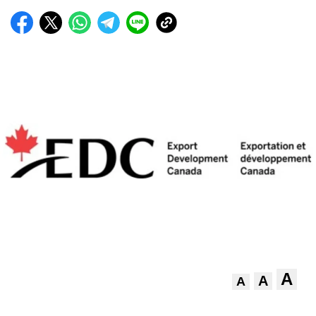
A
A
A