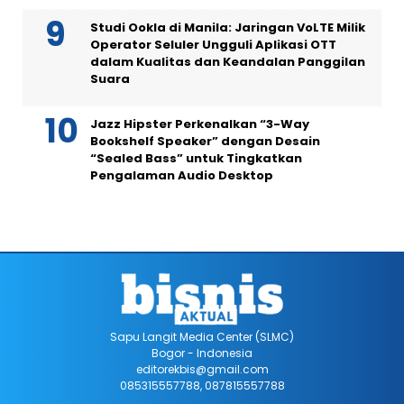
Studi Ookla di Manila: Jaringan VoLTE Milik
Operator Seluler Ungguli Aplikasi OTT
dalam Kualitas dan Keandalan Panggilan
Suara
Jazz Hipster Perkenalkan “3-Way
Bookshelf Speaker” dengan Desain
“Sealed Bass” untuk Tingkatkan
Pengalaman Audio Desktop
Sapu Langit Media Center (SLMC)
Bogor - Indonesia
editorekbis@gmail.com
085315557788, 087815557788