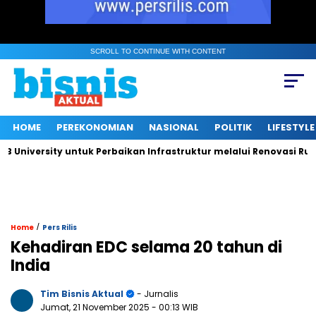
SCROLL TO CONTINUE WITH CONTENT
HOME
PEREKONOMIAN
NASIONAL
POLITIK
LIFESTYLE
versity untuk Perbaikan Infrastruktur melalui Renovasi Ruang P
/
Home
Pers Rilis
Kehadiran EDC selama 20 tahun di
India
Tim Bisnis Aktual
- Jurnalis
Jumat, 21 November 2025
- 00:13 WIB