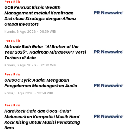
Pers Rilis
UOB Perkuat Bisnis Wealth
Management melalui Kemitraan
Distribusi Strategis dengan Allianz
Global Investors
Kamis, 6 Agu 2026 - 06:39 WIB
Pers Rilis
Mitrade Raih Gelar “AI Broker of the
Year 2026”, Hadirkan MitradeGPT Versi
Terbaru di Asia
Kamis, 6 Agu 2026 - 02:00 WIB
Pers Rilis
UNISOC Lyric Audio: Mengubah
Pengalaman Mendengarkan Audio
Rabu, 5 Agu 2026 - 23:58 WIB
Pers Rilis
Hard Rock Cafe dan Coca-Cola®
Meluncurkan Kompetisi Musik Hard
Rock Rising untuk Musisi Pendatang
Baru