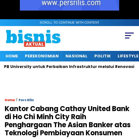
SCROLL TO CONTINUE WITH CONTENT
HOME
PEREKONOMIAN
NASIONAL
POLITIK
LIFESTYLE
niversity untuk Perbaikan Infrastruktur melalui Renovasi Ruang
/
Home
Pers Rilis
Kantor Cabang Cathay United Bank
di Ho Chi Minh City Raih
Penghargaan The Asian Banker atas
Teknologi Pembiayaan Konsumen