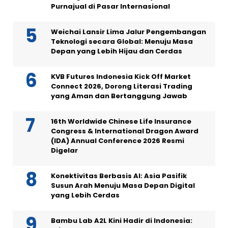
Purnajual di Pasar Internasional
Weichai Lansir Lima Jalur Pengembangan
Teknologi secara Global: Menuju Masa
Depan yang Lebih Hijau dan Cerdas
KVB Futures Indonesia Kick Off Market
Connect 2026, Dorong Literasi Trading
yang Aman dan Bertanggung Jawab
16th Worldwide Chinese Life Insurance
Congress & International Dragon Award
(IDA) Annual Conference 2026 Resmi
Digelar
Konektivitas Berbasis AI: Asia Pasifik
Susun Arah Menuju Masa Depan Digital
yang Lebih Cerdas
Bambu Lab A2L Kini Hadir di Indonesia: