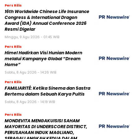
Pers Rilis
16th Worldwide Chinese Life Insurance
Congress & International Dragon
Award (IDA) Annual Conference 2026
Resmi Digelar
Minggu, 9 Agu 2026 - 01:45 WIB
Pers Rilis
Himel Hadirkan Visi Hunian Modern
melalui Kampanye Global “Dream
Home”
Sabtu, 8 Agu 2026 - 14:26 WIB
Pers Rilis
FAMILIARITÉ: Ketika Sinema dan Sastra
Bertemu dalam Sebuah Karya Puitis
Sabtu, 8 Agu 2026 - 14:19 WIB
Pers Rilis
MONDEVITA MENGAKUISISI SAHAM
MAYORITAS DI UNDERSCORE DISTRICT,
PERUSAHAAN INDUK MAGLIANO,
SEBAGAI LANGKAH KEDUA DALAM