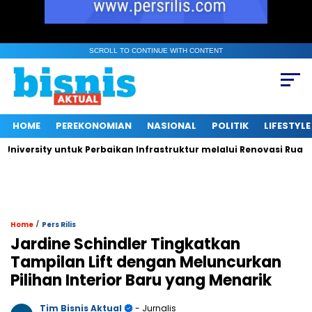
SCROLL TO CONTINUE WITH CONTENT
HOME
PEREKONOMIAN
NASIONAL
POLITIK
LIFESTYLE
rsity untuk Perbaikan Infrastruktur melalui Renovasi Ruang Pub
/
Home
Pers Rilis
Jardine Schindler Tingkatkan
Tampilan Lift dengan Meluncurkan
Pilihan Interior Baru yang Menarik
Tim Bisnis Aktual
- Jurnalis