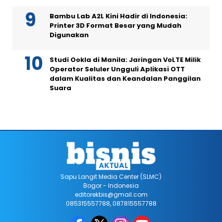
Bambu Lab A2L Kini Hadir di Indonesia:
Printer 3D Format Besar yang Mudah
Digunakan
Studi Ookla di Manila: Jaringan VoLTE Milik
Operator Seluler Ungguli Aplikasi OTT
dalam Kualitas dan Keandalan Panggilan
Suara
Sapu Langit Media Center (SLMC)
Bogor - Indonesia
editorekbis@gmail.com
085315557788, 087815557788