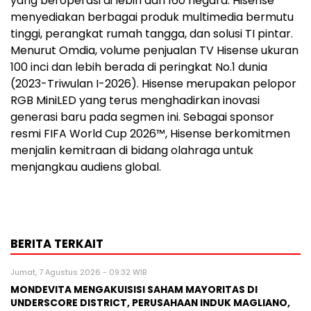
yang beroperasi di lebih dari 160 negara. Hisense
menyediakan berbagai produk multimedia bermutu
tinggi, perangkat rumah tangga, dan solusi TI pintar.
Menurut Omdia, volume penjualan TV Hisense ukuran
100 inci dan lebih berada di peringkat No.1 dunia
(2023-Triwulan I-2026). Hisense merupakan pelopor
RGB MiniLED yang terus menghadirkan inovasi
generasi baru pada segmen ini. Sebagai sponsor
resmi FIFA World Cup 2026™, Hisense berkomitmen
menjalin kemitraan di bidang olahraga untuk
menjangkau audiens global.
BERITA TERKAIT
Jumat, 7 Agustus 2026 - 09:32 WIB
MONDEVITA MENGAKUISISI SAHAM MAYORITAS DI
UNDERSCORE DISTRICT, PERUSAHAAN INDUK MAGLIANO,