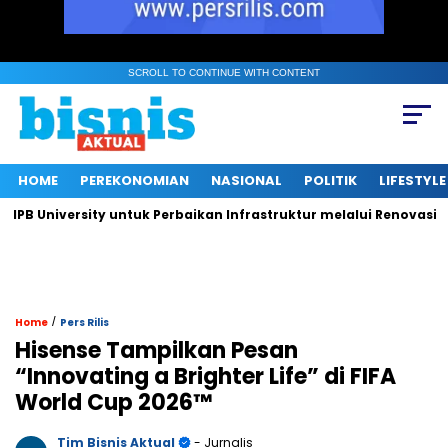
SCROLL TO CONTINUE WITH CONTENT
HOME
PEREKONOMIAN
NASIONAL
POLITIK
LIFESTYLE
University untuk Perbaikan Infrastruktur melalui Renovasi Ruan
/
Home
Pers Rilis
Hisense Tampilkan Pesan
“Innovating a Brighter Life” di FIFA
World Cup 2026™
Tim Bisnis Aktual
- Jurnalis