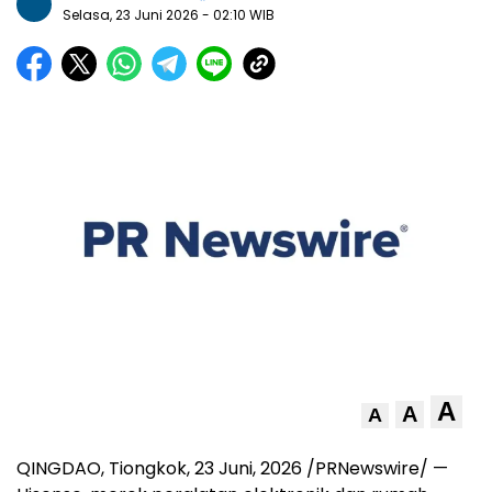
Selasa, 23 Juni 2026
- 02:10 WIB
A
A
A
QINGDAO, Tiongkok
,
23 Juni, 2026
/PRNewswire/ —