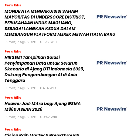
Pers Rilis
MONDEVITA MENGAKUISISI SAHAM
MAYORITAS DI UNDERSCORE DISTRICT,
PERUSAHAAN INDUK MAGLIANO,
SEBAGAI LANGKAH KEDUA DALAM
MEMBANGUN PLATFORM MEREK MEWAH ITALIA BARU
Jumat, 7 Agu 2026 - 09:32 WIB
Pers Rilis
HIKSEMI Tampilkan Solusi
Penyimpanan Data untuk Seluruh
Skenario di Ajang DTI Indonesia 2026,
Dukung Pengembangan AI di Asia
Tenggara
Jumat, 7 Agu 2026 - 04:14 WIB
Pers Rilis
Huawei Jadi Mitra bagi Ajang GSMA
M360 ASEAN 2026
Jumat, 7 Agu 2026 - 00:42 WIB
Pers Rilis
Cision Raih MarTech Breakthrough