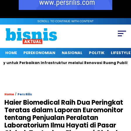
SCROLL TO CONTINUE WITH CONTENT
HOME
PEREKONOMIAN
NASIONAL
POLITIK
LIFESTYLE
tuk Perbaikan Infrastruktur melalui Renovasi Ruang Publik
/
Home
Pers Rilis
Haier Biomedical Raih Dua Peringkat
Teratas dalam Laporan Euromonitor
tentang Penjualan Peralatan
Laboratorium Ilmu Hayati di Pasar