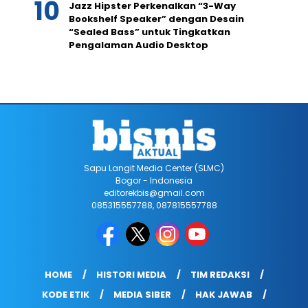
Jazz Hipster Perkenalkan “3-Way
Bookshelf Speaker” dengan Desain
“Sealed Bass” untuk Tingkatkan
Pengalaman Audio Desktop
Sapu Langit Media Center (SLMC)
Bogor - Indonesia
editorekbis@gmail.com
085315557788, 087815557788
HOME
HISTORI MEDIA
TIM REDAKSI
KODE ETIK
MEDIA SIBER
HAK JAWAB