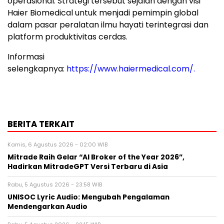
operasional. Strategi tersebut sejalan dengan visi
Haier Biomedical untuk menjadi pemimpin global
dalam pasar peralatan ilmu hayati terintegrasi dan
platform produktivitas cerdas.
Informasi
selengkapnya:
https://www.haiermedical.com/
.
BERITA TERKAIT
Kamis, 6 Agustus 2026 - 02:00 WIB
Mitrade Raih Gelar “AI Broker of the Year 2026”,
Hadirkan MitradeGPT Versi Terbaru di Asia
Rabu, 5 Agustus 2026 - 23:58 WIB
UNISOC Lyric Audio: Mengubah Pengalaman
Mendengarkan Audio