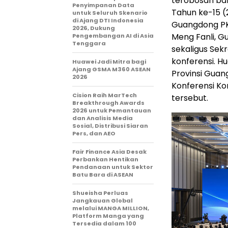
terobosan ba
Penyimpanan Data
Tahun ke-15 (
untuk Seluruh Skenario
di Ajang DTI Indonesia
Guangdong PK
2026, Dukung
Meng Fanli, G
Pengembangan AI di Asia
Tenggara
sekaligus Sek
konferensi. H
Huawei Jadi Mitra bagi
Ajang GSMA M360 ASEAN
Provinsi Guan
2026
Konferensi Kon
Cision Raih MarTech
tersebut.
Breakthrough Awards
2026 untuk Pemantauan
dan Analisis Media
Sosial, Distribusi Siaran
Pers, dan AEO
Fair Finance Asia Desak
Perbankan Hentikan
Pendanaan untuk Sektor
Batu Bara di ASEAN
Shueisha Perluas
Jangkauan Global
melalui MANGA MILLION,
Platform Manga yang
Tersedia dalam 100