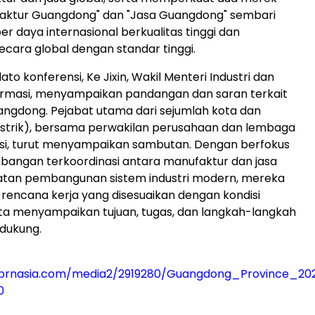
aktur Guangdong" dan "Jasa Guangdong" sembari
r daya internasional berkualitas tinggi dan
ecara global dengan standar tinggi.
ato konferensi, Ke Jixin, Wakil Menteri Industri dan
ormasi, menyampaikan pandangan dan saran terkait
ngdong. Pejabat utama dari sejumlah kota dan
istrik), bersama perwakilan perusahaan dan lembaga
nsi, turut menyampaikan sambutan. Dengan berfokus
angan terkoordinasi antara manufaktur dan jasa
atan pembangunan sistem industri modern, mereka
encana kerja yang disesuaikan dengan kondisi
ta menyampaikan tujuan, tugas, dan langkah-langkah
dukung.
prnasia.com/media2/2919280/Guangdong_Province_202
0