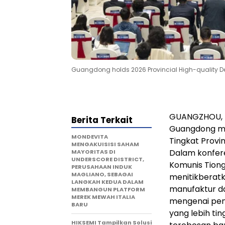
Guangdong holds 2026 Provincial High-quality D
GUANGZHOU, 
Berita Terkait
Guangdong me
MONDEVITA
Tingkat Provi
MENGAKUISISI SAHAM
Dalam konfere
MAYORITAS DI
UNDERSCORE DISTRICT,
Komunis Tion
PERUSAHAAN INDUK
MAGLIANO, SEBAGAI
menitikberat
LANGKAH KEDUA DALAM
manufaktur d
MEMBANGUN PLATFORM
MEREK MEWAH ITALIA
mengenai peni
BARU
yang lebih ti
HIKSEMI Tampilkan Solusi