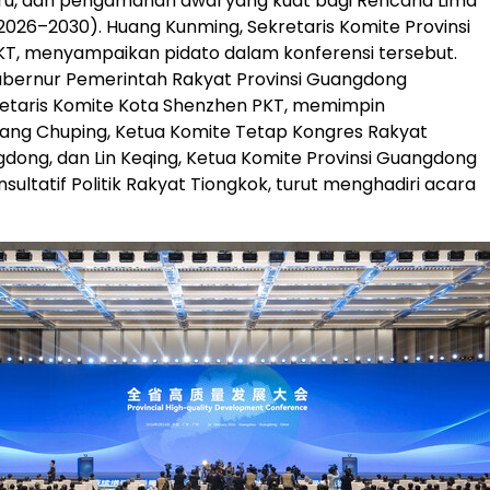
ru, dan pengamanan awal yang kuat bagi Rencana Lima
2026–2030). Huang Kunming, Sekretaris Komite Provinsi
T, menyampaikan pidato dalam konferensi tersebut.
ubernur Pemerintah Rakyat Provinsi Guangdong
retaris Komite Kota Shenzhen PKT, memimpin
uang Chuping, Ketua Komite Tetap Kongres Rakyat
gdong, dan Lin Keqing, Ketua Komite Provinsi Guangdong
sultatif Politik Rakyat Tiongkok, turut menghadiri acara