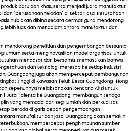
produk baru dan khas, serta menjadi juara manufaktur
l dan "perusahaan teladan" di sektor jasa. Perusahaan
basis hub akan dibina secara cermat guna mendorong
ng lebih luas dan mendalam antara manufaktur dan
 akan mendorong penelitian dan pengembangan bersama
gi umum serta menginovasikan model organisasi untuk
butuhan mendasar dan bersama, memastikan bahwa
pengetahuan dan teknologi meresap ke setiap industri
aan. Guangdong juga akan mempercepat pembangunan
 tingkat tinggi di Kawasan Teluk Besar Guangdong–Hong
an sepenuhnya melaksanakan Rencana Aksi untuk
 1 Juta Talenta ke Guangdong, membangun tenaga
isiplin yang memadai dari segi jumlah dan berkualitas
 tetap berada di garis depan pengembangan
 antara manufaktur dan jasa, Guangdong akan semakin
keterbukaan, mempercepat penghimpunan sumber
tur dan jasa global, serta memperkuat dua merek