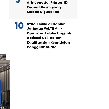
di Indonesia: Printer 3D
Format Besar yang
Mudah Digunakan
Studi Ookla di Manila:
Jaringan VoLTE Milik
Operator Seluler Ungguli
Aplikasi OTT dalam
Kualitas dan Keandalan
Panggilan Suara