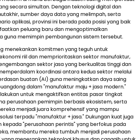
g secara simultan. Dengan teknologi digital dan
utakhir, sumber daya data yang melimpah, serta
io aplikasi, provinsi ini berada pada posisi yang baik
aatkan peluang baru dan mengoptimalkan
a guna memimpin pembangunan sistem tersebut.
g menekankan komitmen yang teguh untuk
onomi riil dan memprioritaskan sektor manufaktur,
ngembangan sektor jasa yang berkualitas tinggi dan
a memperdalam koordinasi antara kedua sektor melalui
erdasan buatan (AI) guna meningkatkan daya saing
Guangdong dalam "manufaktur maju + jasa modern."
lakukan untuk mengaktifkan entitas pasar tingkat
na perusahaan pemimpin berbasis ekosistem, serta
reka menjadi juara komprehensif yang mampu
olusi terpadu "manufaktur + jasa." Dukungan kuat juga
n kepada "perusahaan perintis" yang berfokus pada
mereka, membantu mereka tumbuh menjadi perusahaan
l" yang menerapkan teknologi khusus dan canggih untuk