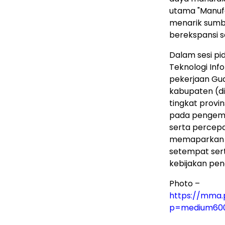
utama "Manuf
menarik sumbe
berekspansi s
Dalam sesi pid
Teknologi Inf
pekerjaan Gua
kabupaten (d
tingkat provi
pada pengemb
serta percep
memaparkan r
setempat ser
kebijakan pen
Photo –
https://mma.
p=medium60