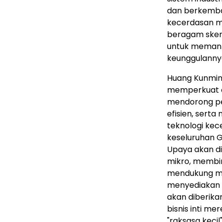
dan berkemban
kecerdasan m
beragam skenar
untuk memanf
keunggulanny
Huang Kunmin
memperkuat ek
mendorong pe
efisien, sert
teknologi kec
keseluruhan 
Upaya akan di
mikro, membi
mendukung me
menyediakan s
akan diberika
bisnis inti 
"raksasa keci