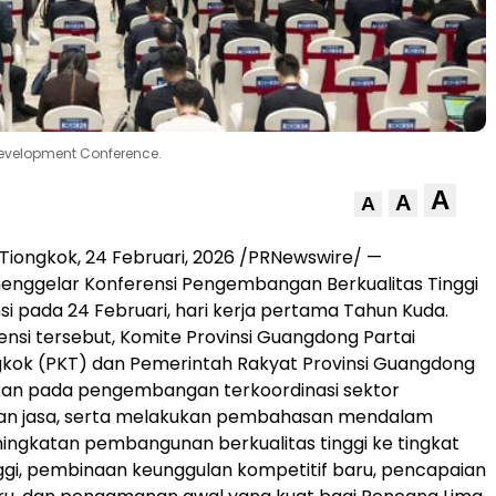
evelopment Conference.
A
A
A
Tiongkok
,
24 Februari, 2026
/PRNewswire/ —
nggelar Konferensi Pengembangan Berkualitas Tinggi
nsi pada 24 Februari, hari kerja pertama Tahun Kuda.
nsi tersebut, Komite Provinsi Guangdong Partai
gkok (PKT) dan Pemerintah Rakyat Provinsi Guangdong
kan pada pengembangan terkoordinasi sektor
an jasa, serta melakukan pembahasan mendalam
ngkatan pembangunan berkualitas tinggi ke tingkat
nggi, pembinaan keunggulan kompetitif baru, pencapaian