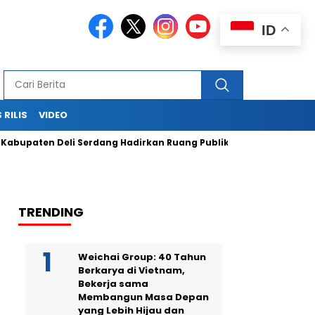
ID
 RILIS
VIDEO
n Deli Serdang Hadirkan Ruang Publik Bersama melalui Pemban
TRENDING
Weichai Group: 40 Tahun
Berkarya di Vietnam,
Bekerja sama
Membangun Masa Depan
yang Lebih Hijau dan