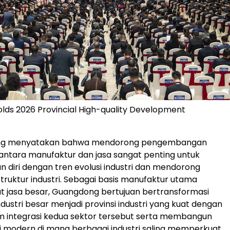
ds 2026 Provincial High-quality Development
ng menyatakan bahwa mendorong pengembangan
 antara manufaktur dan jasa sangat penting untuk
 diri dengan tren evolusi industri dan mendorong
truktur industri. Sebagai basis manufaktur utama
at jasa besar, Guangdong bertujuan bertransformasi
industri besar menjadi provinsi industri yang kuat dengan
integrasi kedua sektor tersebut serta membangun
ri modern di mana berbagai industri saling memperkuat