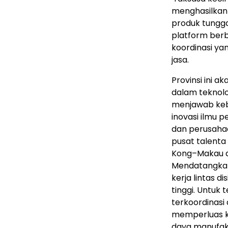
menghasilkan 
produk tungga
platform ber
koordinasi ya
jasa.
Provinsi ini
dalam teknolo
menjawab ke
inovasi ilmu 
dan perusah
pusat talenta
Kong–Makau d
Mendatangkan
kerja lintas d
tinggi. Untuk
terkoordinasi
memperluas 
daya manufak