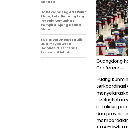
Bahasa
Haier Gandeng AO 1 Point
Slam, Buka Peluang bagi
Petenis Komunitas
Tampil di Ajang Grand
Slam
SUS ENVIRONMENT Raih
Dua Proyek WtE di
Indonesia, Percepat
Ekspansi Global
Guangdong hol
Conference.
Huang Kunmi
terkoordinasi
menyelaraskan
peningkatan s
sekaligus pus
dari provinsi 
memperdalam 
sistem indust