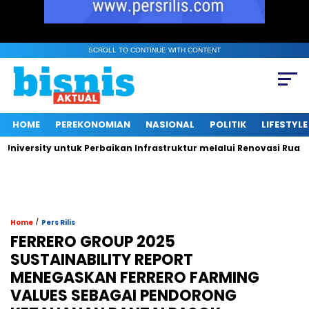
SCROLL TO CONTINUE WITH CONTENT
HOME
PEREKONOMIAN
NASIONAL
POLITIK
LIFESTYLE
rsity untuk Perbaikan Infrastruktur melalui Renovasi Ruang Pub
/
Home
Pers Rilis
FERRERO GROUP 2025
SUSTAINABILITY REPORT
MENEGASKAN FERRERO FARMING
VALUES SEBAGAI PENDORONG