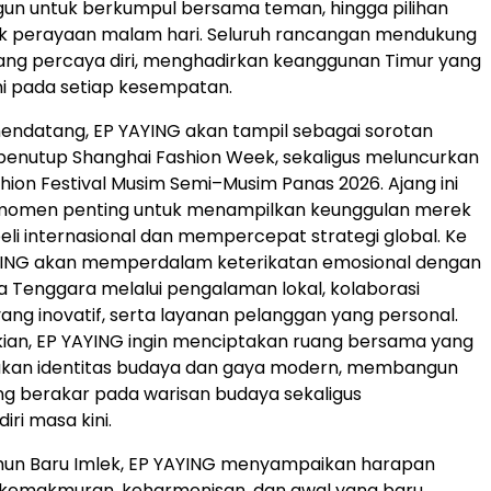
un untuk berkumpul bersama teman, hingga pilihan
uk perayaan malam hari. Seluruh rancangan mendukung
 yang percaya diri, menghadirkan keanggunan Timur yang
i pada setiap kesempatan.
endatang, EP YAYING akan tampil sebagai sorotan
 penutup Shanghai Fashion Week, sekaligus meluncurkan
hion Festival Musim Semi–Musim Panas 2026. Ajang ini
 momen penting untuk menampilkan keunggulan merek
i internasional dan mempercepat strategi global. Ke
YING akan memperdalam keterikatan emosional dengan
 Tenggara melalui pengalaman lokal, kolaborasi
 yang inovatif, serta layanan pelanggan yang personal.
ian, EP YAYING ingin menciptakan ruang bersama yang
an identitas budaya dan gaya modern, membangun
g berakar pada warisan budaya sekaligus
ri masa kini.
hun Baru Imlek, EP YAYING menyampaikan harapan
 kemakmuran, keharmonisan, dan awal yang baru.