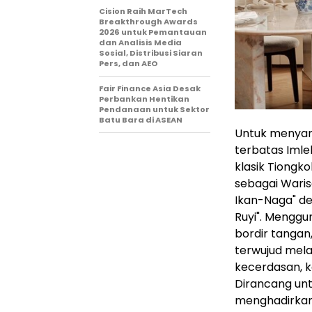
Cision Raih MarTech
Breakthrough Awards
2026 untuk Pemantauan
dan Analisis Media
Sosial, Distribusi Siaran
Pers, dan AEO
Fair Finance Asia Desak
Perbankan Hentikan
Pendanaan untuk Sektor
Batu Bara di ASEAN
Untuk menyam
terbatas Iml
klasik Tiongk
sebagai Waris
Ikan-Naga" de
Ruyi". Menggu
bordir tangan
terwujud mela
kecerdasan, 
Dirancang unt
menghadirkan