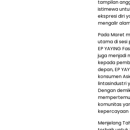
tampilan angg
istimewa unt
ekspresi diri
mengalir alam
Pada Maret m
utama di sesi
EP YAYING Fas
juga menjadi
kepada pembel
depan, EP YA
konsumen Asia
lintasindustri
Dengan demik
mempertemuk
komunitas yan
kepercayaan di
Menjelang Ta
terbaik untuk