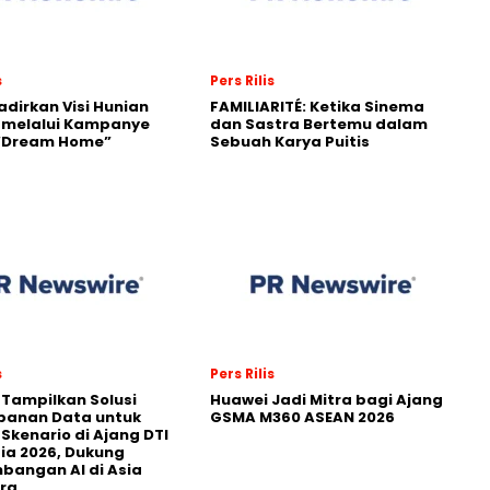
s
Pers Rilis
adirkan Visi Hunian
FAMILIARITÉ: Ketika Sinema
 melalui Kampanye
dan Sastra Bertemu dalam
 “Dream Home”
Sebuah Karya Puitis
s
Pers Rilis
 Tampilkan Solusi
Huawei Jadi Mitra bagi Ajang
panan Data untuk
GSMA M360 ASEAN 2026
 Skenario di Ajang DTI
ia 2026, Dukung
angan AI di Asia
ra