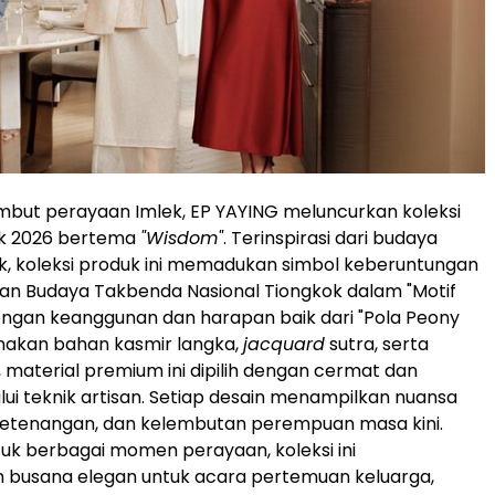
but perayaan Imlek, EP YAYING meluncurkan koleksi
ek 2026 bertema
"Wisdom"
. Terinspirasi dari budaya
ok, koleksi produk ini memadukan simbol keberuntungan
an Budaya Takbenda Nasional Tiongkok dalam "Motif
ngan keanggunan dan harapan baik dari "Pola Peony
nakan bahan kasmir langka,
jacquard
sutra, serta
, material premium ini dipilih dengan cermat dan
lui teknik artisan. Setiap desain menampilkan nuansa
ketenangan, dan kelembutan perempuan masa kini.
uk berbagai momen perayaan, koleksi ini
 busana elegan untuk acara pertemuan keluarga,