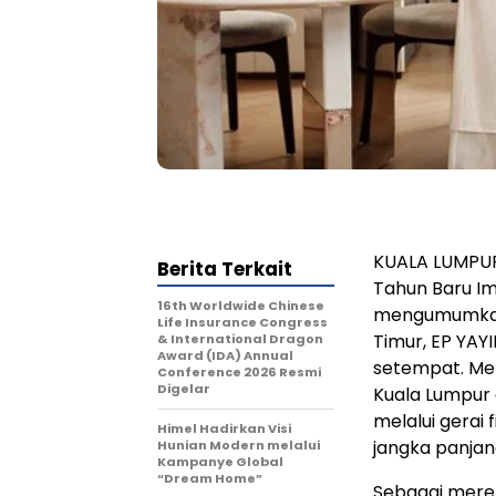
KUALA LUMPUR,
Berita Terkait
Tahun Baru Im
16th Worldwide Chinese
mengumumkan 
Life Insurance Congress
Timur, EP YA
& International Dragon
Award (IDA) Annual
setempat. Mer
Conference 2026 Resmi
Digelar
Kuala Lumpur d
melalui gerai
Himel Hadirkan Visi
jangka panjang
Hunian Modern melalui
Kampanye Global
“Dream Home”
Sebagai mere