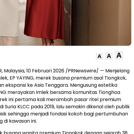
A
A
A
 Malaysia, 10 Februari 2026 /PRNewswire/ — Menjelang
lek, EP YAYING, merek busana premium asal Tiongkok,
ekspansi ke Asia Tenggara. Mengusung estetika
YING merayakan Imlek bersama komunitas Tionghoa
ek ini pertama kali merambah pasar ritel premium
i Suria KLCC pada 2019, lalu semakin dikenal oleh publik
 fisik sehingga menjadi fondasi kokoh bagi pertumbuhan
 di kawasan ini.
k busana wanita premium Tiongkok dengan sejarah 38