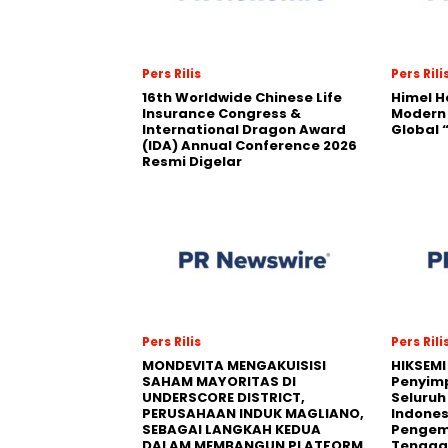
Pers Rilis
Pers Rili
16th Worldwide Chinese Life
Himel H
Insurance Congress &
Modern
International Dragon Award
Global
(IDA) Annual Conference 2026
Resmi Digelar
Pers Rilis
Pers Rili
MONDEVITA MENGAKUISISI
HIKSEMI
SAHAM MAYORITAS DI
Penyim
UNDERSCORE DISTRICT,
Seluruh
PERUSAHAAN INDUK MAGLIANO,
Indones
SEBAGAI LANGKAH KEDUA
Pengemb
DALAM MEMBANGUN PLATFORM
Tengga