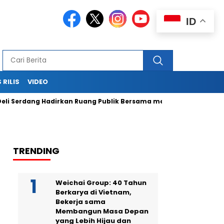
ID
 RILIS
VIDEO
ng Hadirkan Ruang Publik Bersama melalui Pembangunan Alun-
TRENDING
Weichai Group: 40 Tahun
Berkarya di Vietnam,
Bekerja sama
Membangun Masa Depan
yang Lebih Hijau dan