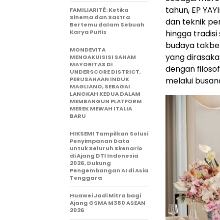
tahun, EP YAY
FAMILIARITÉ: Ketika
Sinema dan Sastra
dan teknik pe
Bertemu dalam Sebuah
Karya Puitis
hingga tradisi
budaya takbe
MONDEVITA
yang dirasaka
MENGAKUISISI SAHAM
MAYORITAS DI
dengan filoso
UNDERSCORE DISTRICT,
PERUSAHAAN INDUK
melalui busan
MAGLIANO, SEBAGAI
LANGKAH KEDUA DALAM
MEMBANGUN PLATFORM
MEREK MEWAH ITALIA
BARU
HIKSEMI Tampilkan Solusi
Penyimpanan Data
untuk Seluruh Skenario
di Ajang DTI Indonesia
2026, Dukung
Pengembangan AI di Asia
Tenggara
Huawei Jadi Mitra bagi
Ajang GSMA M360 ASEAN
2026