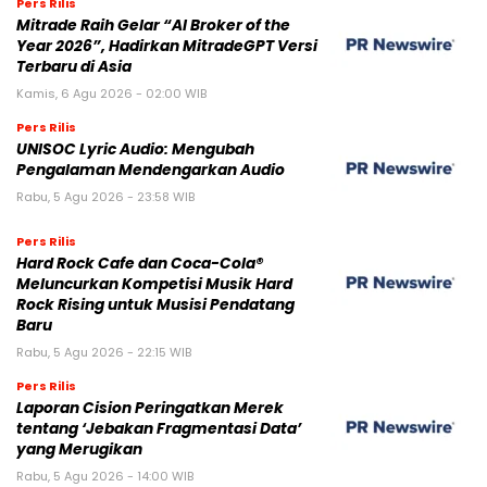
Pers Rilis
Mitrade Raih Gelar “AI Broker of the
Year 2026”, Hadirkan MitradeGPT Versi
Terbaru di Asia
Kamis, 6 Agu 2026 - 02:00 WIB
Pers Rilis
UNISOC Lyric Audio: Mengubah
Pengalaman Mendengarkan Audio
Rabu, 5 Agu 2026 - 23:58 WIB
Pers Rilis
Hard Rock Cafe dan Coca-Cola®
Meluncurkan Kompetisi Musik Hard
Rock Rising untuk Musisi Pendatang
Baru
Rabu, 5 Agu 2026 - 22:15 WIB
Pers Rilis
Laporan Cision Peringatkan Merek
tentang ‘Jebakan Fragmentasi Data’
yang Merugikan
Rabu, 5 Agu 2026 - 14:00 WIB