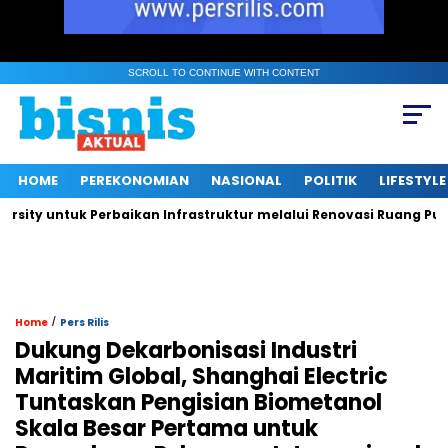
SCROLL TO CONTINUE WITH CONTENT
HOME
PEREKONOMIAN
NASIONAL
POLITIK
LIFESTYLE
 untuk Perbaikan Infrastruktur melalui Renovasi Ruang Publik
/
Home
Pers Rilis
Dukung Dekarbonisasi Industri
Maritim Global, Shanghai Electric
Tuntaskan Pengisian Biometanol
Skala Besar Pertama untuk