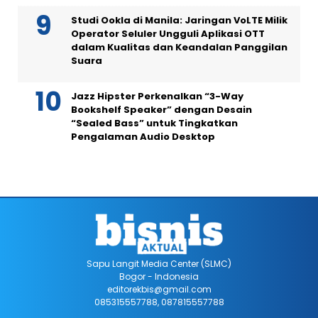
Studi Ookla di Manila: Jaringan VoLTE Milik
Operator Seluler Ungguli Aplikasi OTT
dalam Kualitas dan Keandalan Panggilan
Suara
Jazz Hipster Perkenalkan “3-Way
Bookshelf Speaker” dengan Desain
“Sealed Bass” untuk Tingkatkan
Pengalaman Audio Desktop
Sapu Langit Media Center (SLMC)
Bogor - Indonesia
editorekbis@gmail.com
085315557788, 087815557788