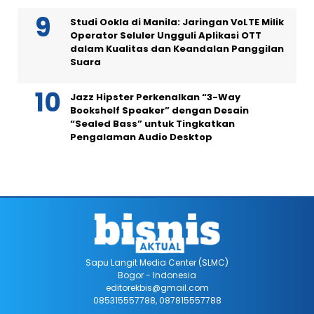
Studi Ookla di Manila: Jaringan VoLTE Milik
Operator Seluler Ungguli Aplikasi OTT
dalam Kualitas dan Keandalan Panggilan
Suara
Jazz Hipster Perkenalkan “3-Way
Bookshelf Speaker” dengan Desain
“Sealed Bass” untuk Tingkatkan
Pengalaman Audio Desktop
Sapu Langit Media Center (SLMC)
Bogor - Indonesia
editorekbis@gmail.com
085315557788, 087815557788