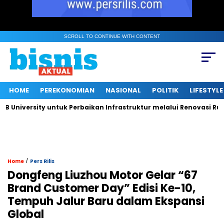
SCROLL TO CONTINUE WITH CONTENT
HOME
PEREKONOMIAN
NASIONAL
POLITIK
LIFESTYLE
ersity untuk Perbaikan Infrastruktur melalui Renovasi Ruang Pu
/
Home
Pers Rilis
Dongfeng Liuzhou Motor Gelar “67
Brand Customer Day” Edisi Ke-10,
Tempuh Jalur Baru dalam Ekspansi
Global