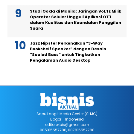
Studi Ookla di Manila: Jaringan VoLTE Milik
Operator Seluler Ungguli Aplikasi OTT
dalam Kualitas dan Keandalan Panggilan
Suara
Jazz Hipster Perkenalkan “3-Way
Bookshelf Speaker” dengan Desain
“Sealed Bass” untuk Tingkatkan
Pengalaman Audio Desktop
Sapu Langit Media Center (SLMC)
Bogor - Indonesia
editorekbis@gmail.com
085315557788, 087815557788