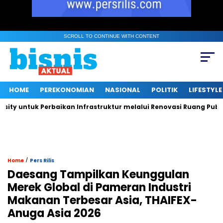
SCROLL TO CONTINUE WITH CONTENT
HOME
PEREKONOMIAN
NASIONAL
POLITIK
LIFESTYLE
 untuk Perbaikan Infrastruktur melalui Renovasi Ruang Publik
/
Home
Pers Rilis
Daesang Tampilkan Keunggulan
Merek Global di Pameran Industri
Makanan Terbesar Asia, THAIFEX-
Anuga Asia 2026