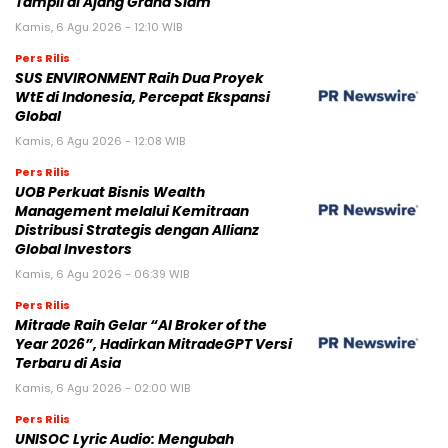
Tampil di Ajang Grand Slam
Kamis, 6 Agu 2026 - 12:10 WIB
Pers Rilis
SUS ENVIRONMENT Raih Dua Proyek
WtE di Indonesia, Percepat Ekspansi
Global
Kamis, 6 Agu 2026 - 12:08 WIB
Pers Rilis
UOB Perkuat Bisnis Wealth
Management melalui Kemitraan
Distribusi Strategis dengan Allianz
Global Investors
Kamis, 6 Agu 2026 - 06:39 WIB
Pers Rilis
Mitrade Raih Gelar “AI Broker of the
Year 2026”, Hadirkan MitradeGPT Versi
Terbaru di Asia
Kamis, 6 Agu 2026 - 02:00 WIB
Pers Rilis
UNISOC Lyric Audio: Mengubah