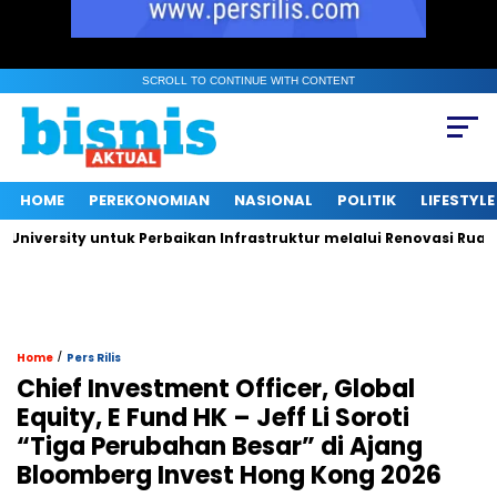
SCROLL TO CONTINUE WITH CONTENT
HOME
PEREKONOMIAN
NASIONAL
POLITIK
LIFESTYLE
rsity untuk Perbaikan Infrastruktur melalui Renovasi Ruang Pub
/
Home
Pers Rilis
Chief Investment Officer, Global
Equity, E Fund HK – Jeff Li Soroti
“Tiga Perubahan Besar” di Ajang
Bloomberg Invest Hong Kong 2026