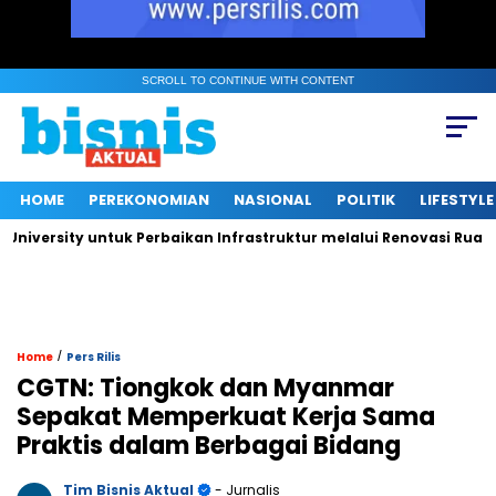
SCROLL TO CONTINUE WITH CONTENT
HOME
PEREKONOMIAN
NASIONAL
POLITIK
LIFESTYLE
ersity untuk Perbaikan Infrastruktur melalui Renovasi Ruang Pu
/
Home
Pers Rilis
CGTN: Tiongkok dan Myanmar
Sepakat Memperkuat Kerja Sama
Praktis dalam Berbagai Bidang
Tim Bisnis Aktual
- Jurnalis