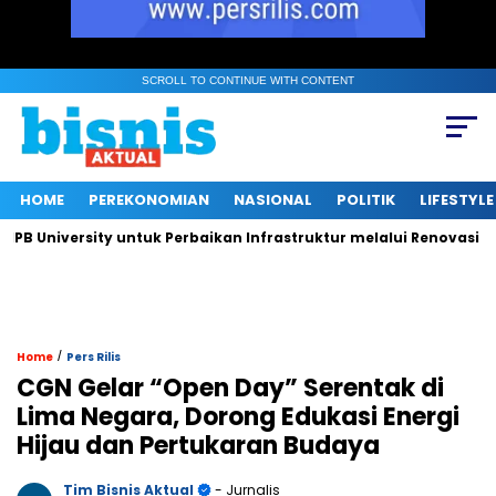
SCROLL TO CONTINUE WITH CONTENT
HOME
PEREKONOMIAN
NASIONAL
POLITIK
LIFESTYLE
niversity untuk Perbaikan Infrastruktur melalui Renovasi Ruang
/
Home
Pers Rilis
CGN Gelar “Open Day” Serentak di
Lima Negara, Dorong Edukasi Energi
Hijau dan Pertukaran Budaya
Tim Bisnis Aktual
- Jurnalis