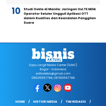
Studi Ookla di Manila: Jaringan VoLTE Milik
Operator Seluler Ungguli Aplikasi OTT
dalam Kualitas dan Keandalan Panggilan
Suara
Sapu Langit Media Center (SLMC)
Bogor - Indonesia
editorekbis@gmail.com
085315557788, 087815557788
HOME
HISTORI MEDIA
TIM REDAKSI