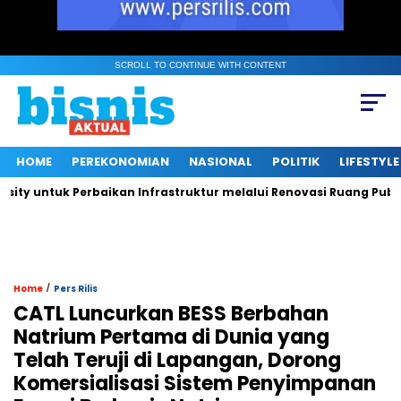
SCROLL TO CONTINUE WITH CONTENT
HOME
PEREKONOMIAN
NASIONAL
POLITIK
LIFESTYLE
tuk Perbaikan Infrastruktur melalui Renovasi Ruang Publik
/
Home
Pers Rilis
CATL Luncurkan BESS Berbahan
Natrium Pertama di Dunia yang
Telah Teruji di Lapangan, Dorong
Komersialisasi Sistem Penyimpanan