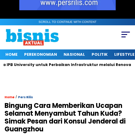
SCROLL TO CONTINUE WITH CONTENT
HOME
PEREKONOMIAN
NASIONAL
POLITIK
LIFESTYLE
B University untuk Perbaikan Infrastruktur melalui Renovasi Ru
/
Home
Pers Rilis
Bingung Cara Memberikan Ucapan
Selamat Menyambut Tahun Kuda?
Simak Pesan dari Konsul Jenderal di
Guangzhou