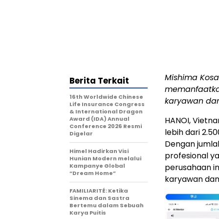
Mishima Kosa
Berita Terkait
memanfaatkan
16th Worldwide Chinese
karyawan dan
Life Insurance Congress
& International Dragon
Award (IDA) Annual
HANOI, Vietna
Conference 2026 Resmi
lebih dari 2.
Digelar
Dengan jumlah
Himel Hadirkan Visi
profesional ya
Hunian Modern melalui
Kampanye Global
perusahaan in
“Dream Home”
karyawan dan
FAMILIARITÉ: Ketika
Sinema dan Sastra
Bertemu dalam Sebuah
Karya Puitis