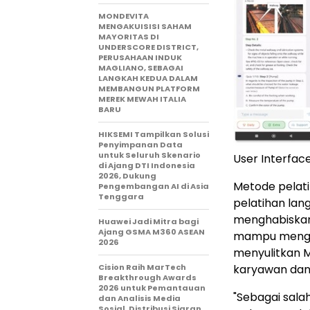
MONDEVITA
MENGAKUISISI SAHAM
MAYORITAS DI
UNDERSCORE DISTRICT,
PERUSAHAAN INDUK
MAGLIANO, SEBAGAI
LANGKAH KEDUA DALAM
MEMBANGUN PLATFORM
MEREK MEWAH ITALIA
BARU
HIKSEMI Tampilkan Solusi
Penyimpanan Data
untuk Seluruh Skenario
User Interfac
di Ajang DTI Indonesia
2026, Dukung
Metode pelati
Pengembangan AI di Asia
Tenggara
pelatihan lan
menghabiskan
Huawei Jadi Mitra bagi
Ajang GSMA M360 ASEAN
mampu menguas
2026
menyulitkan 
karyawan dan
Cision Raih MarTech
Breakthrough Awards
2026 untuk Pemantauan
"Sebagai sal
dan Analisis Media
Sosial, Distribusi Siaran