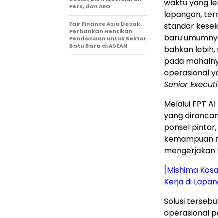
waktu yang le
Pers, dan AEO
lapangan, ter
Fair Finance Asia Desak
standar kesel
Perbankan Hentikan
baru umumnya
Pendanaan untuk Sektor
Batu Bara di ASEAN
bahkan lebih,
pada mahalnya
operasional y
Senior Executi
Melalui FPT A
yang diranca
ponsel pintar,
kemampuan mu
mengerjakan 
[Mishima Kosa
Kerja di Lapa
Solusi terseb
operasional 