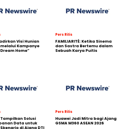
s
Pers Rilis
adirkan Visi Hunian
FAMILIARITÉ: Ketika Sinema
 melalui Kampanye
dan Sastra Bertemu dalam
 “Dream Home”
Sebuah Karya Puitis
s
Pers Rilis
 Tampilkan Solusi
Huawei Jadi Mitra bagi Ajang
panan Data untuk
GSMA M360 ASEAN 2026
 Skenario di Ajang DTI