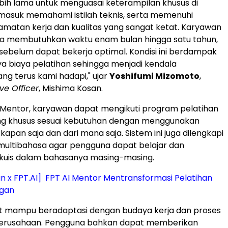
bih lama untuk menguasai keterampilan khusus di
masuk memahami istilah teknis, serta memenuhi
amatan kerja dan kualitas yang sangat ketat. Karyawan
 membutuhkan waktu enam bulan hingga satu tahun,
 sebelum dapat bekerja optimal. Kondisi ini berdampak
 biaya pelatihan sehingga menjadi kendala
ang terus kami hadapi," ujar
Yoshifumi Mizomoto
,
ve Officer
, Mishima Kosan.
I Mentor, karyawan dapat mengikuti program pelatihan
ng khusus sesuai kebutuhan dengan menggunakan
 kapan saja dan dari mana saja. Sistem ini juga dilengkapi
ltibahasa agar pengguna dapat belajar dan
kuis dalam bahasanya masing-masing.
n x FPT.AI] FPT AI Mentor Mentransformasi Pelatihan
ngan
ut mampu beradaptasi dengan budaya kerja dan proses
perusahaan. Pengguna bahkan dapat memberikan