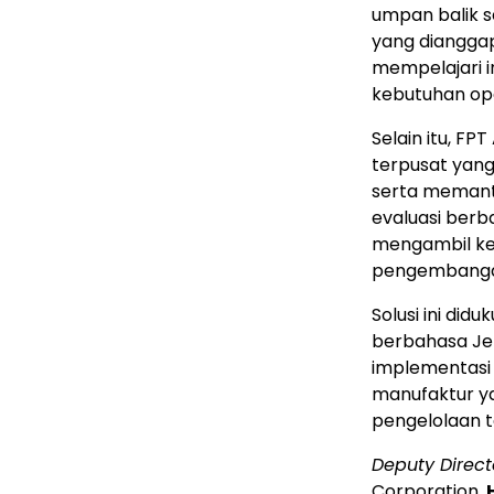
umpan balik 
yang dianggap
mempelajari 
kebutuhan ope
Selain itu, F
terpusat yan
serta memanta
evaluasi berb
mengambil kep
pengembangan
Solusi ini did
berbahasa Jep
implementasi 
manufaktur ya
pengelolaan t
Deputy Direct
Corporation,