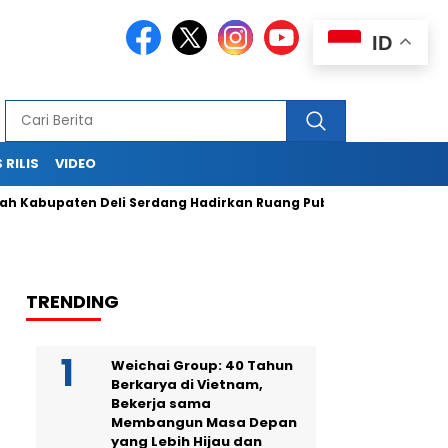
ID
 RILIS
VIDEO
paten Deli Serdang Hadirkan Ruang Publik Bersama melalui P
TRENDING
Weichai Group: 40 Tahun
Berkarya di Vietnam,
Bekerja sama
Membangun Masa Depan
yang Lebih Hijau dan