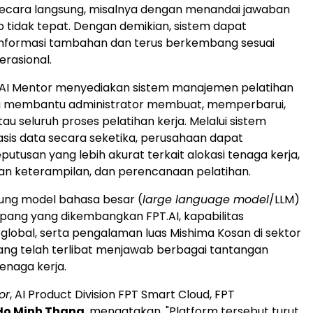
secara langsung, misalnya dengan menandai jawaban
 tidak tepat. Dengan demikian, sistem dapat
informasi tambahan dan terus berkembang sesuai
rasional.
PT AI Mentor menyediakan sistem manajemen pelatihan
g membantu administrator membuat, memperbarui,
u seluruh proses pelatihan kerja. Melalui sistem
asis data secara seketika, perusahaan dapat
utusan yang lebih akurat terkait alokasi tenaga kerja,
 keterampilan, dan perencanaan pelatihan.
ukung model bahasa besar (
large language model
/LLM)
ang yang dikembangkan FPT.AI, kapabilitas
global, serta pengalaman luas Mishima Kosan di sektor
ng telah terlibat menjawab berbagai tantangan
enaga kerja.
or
, AI Product Division FPT Smart Cloud, FPT
Ho Minh Thang
, mengatakan, "Platform tersebut turut