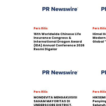
Pers Rilis
Pers Rili
16th Worldwide Chinese Life
Himel H
Insurance Congress &
Modern
International Dragon Award
Global
(IDA) Annual Conference 2026
Resmi Digelar
Pers Rilis
Pers Rili
MONDEVITA MENGAKUISISI
HIKSEMI
SAHAM MAYORITAS DI
Penyim
UNDERSCORE DISTRICT,
Seluruh