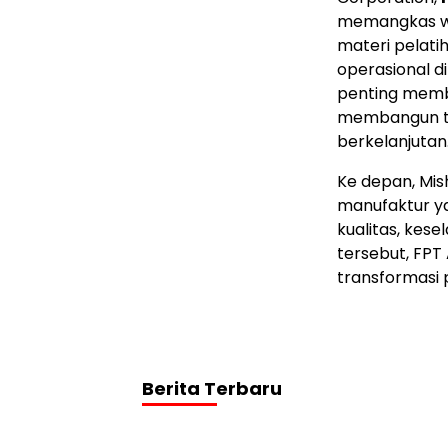
memangkas wa
materi pelati
operasional di
penting memb
membangun ten
berkelanjutan.
Ke depan, Mis
manufaktur y
kualitas, kes
tersebut, FPT
transformasi 
Berita Terbaru