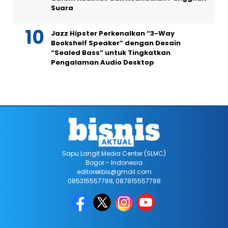
Suara
Jazz Hipster Perkenalkan “3-Way
Bookshelf Speaker” dengan Desain
“Sealed Bass” untuk Tingkatkan
Pengalaman Audio Desktop
Sapu Langit Media Center (SLMC)
Bogor - Indonesia
editorekbis@gmail.com
085315557788, 087815557788