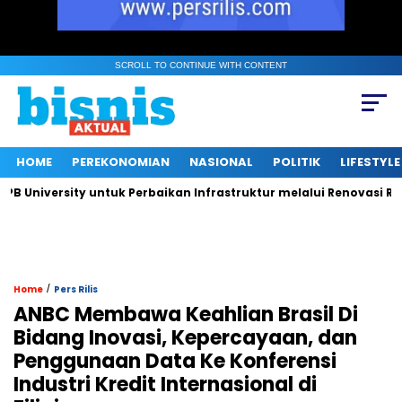
SCROLL TO CONTINUE WITH CONTENT
HOME
PEREKONOMIAN
NASIONAL
POLITIK
LIFESTYLE
niversity untuk Perbaikan Infrastruktur melalui Renovasi Ruang
/
Home
Pers Rilis
ANBC Membawa Keahlian Brasil Di
Bidang Inovasi, Kepercayaan, dan
Penggunaan Data Ke Konferensi
Industri Kredit Internasional di