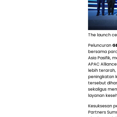
The launch c
Peluncuran
G
bersama para 
Asia Pasifik,
APAC Allianc
lebih terara
peningkatan k
tersebut dih
sekaligus me
layanan keseha
Kesuksesan p
Partners Sum