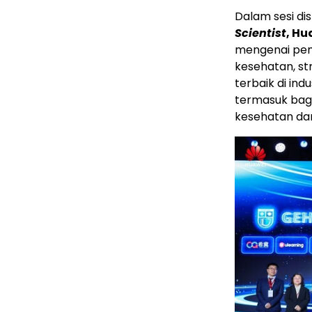
Dalam sesi disk
Scientist
, Hu
mengenai pen
kesehatan, str
terbaik di ind
termasuk baga
kesehatan dan