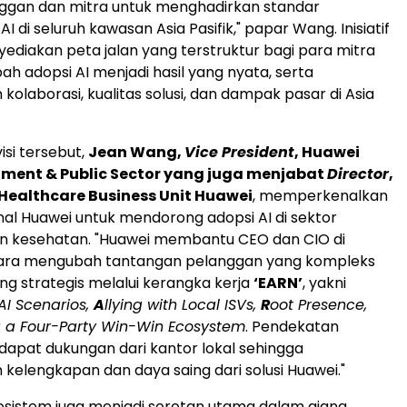
ggan dan mitra untuk menghadirkan standar
I di seluruh kawasan Asia Pasifik," papar Wang. Inisiatif
ediakan peta jalan yang terstruktur bagi para mitra
h adopsi AI menjadi hasil yang nyata, serta
olaborasi, kualitas solusi, dan dampak pasar di Asia
isi tersebut,
Jean Wang,
Vice President
, Huawei
ment & Public Sector yang juga menjabat
Director
,
Healthcare Business Unit Huawei
, memperkenalkan
onal Huawei untuk mendorong adopsi AI di sektor
an kesehatan. "Huawei membantu CEO dan CIO di
ara mengubah tantangan pelanggan yang kompleks
ng strategis melalui kerangka kerja
‘EARN’
, yakni
AI Scenarios,
A
llying with Local ISVs,
R
oot Presence,
g a Four-Party Win-Win Ecosystem
. Pendekatan
apat dukungan dari kantor lokal sehingga
kelengkapan dan daya saing dari solusi Huawei."
osistem juga menjadi sorotan utama dalam ajang