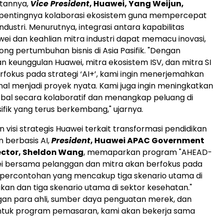
tannya,
Vice President
, Huawei, Yang Weijun,
entingnya kolaborasi ekosistem guna mempercepat
ndustri. Menurutnya, integrasi antara kapabilitas
wei dan keahlian mitra industri dapat memacu inovasi,
ng pertumbuhan bisnis di Asia Pasifik. "Dengan
keunggulan Huawei, mitra ekosistem ISV, dan mitra SI
erfokus pada strategi ‘AI+’, kami ingin menerjemahkan
onal menjadi proyek nyata. Kami juga ingin meningkatkan
obal secara kolaboratif dan menangkap peluang di
ifik yang terus berkembang," ujarnya.
 visi strategis Huawei terkait transformasi pendidikan
 berbasis AI,
President
, Huawei APAC Government
ector, Sheldon Wang
, memaparkan program "AHEAD-
ei bersama pelanggan dan mitra akan berfokus pada
percontohan yang mencakup tiga skenario utama di
ikan dan tiga skenario utama di sektor kesehatan."
gan para ahli, sumber daya penguatan merek, dan
tuk program pemasaran, kami akan bekerja sama