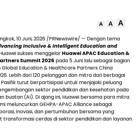
A
A
A
ongkok
,
10 Juni, 2026
/PRNewswire/ — Dengan tema
dvancing Inclusive & Intelligent Education and
 Huawei sukses menggelar
Huawei APAC Education &
Partners Summit 2026
pada 5 Juni lalu sebagai bagian
n Global Education & Healthcare Partners China
26. Lebih dari 120 pelanggan dan mitra dari berbagai
 Pasifik turut berpartisipasi untuk menjajaki peluang
engembangan sektor pendidikan dan kesehatan pada
n buatan (AI). Di ajang ini, Huawei bersama para mitra
smi meluncurkan GEHPA-APAC Alliance sebagai
borasi, inovasi, dan pertumbuhan bersama yang
ransformasi cerdas di sektor pendidikan dan layanan