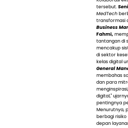
tersebut.
Seni
MedTech
ber
transformasi d
Business Ma
Fahmi,
memper
tantangan di 
mencakup sis
di sektor kes
kelas digital 
General Man
membahas sol
dan para mitra
menginspirasi
digital," ujarny
pentingnya pe
Menurutnya, 
berbagi risi
depan layana