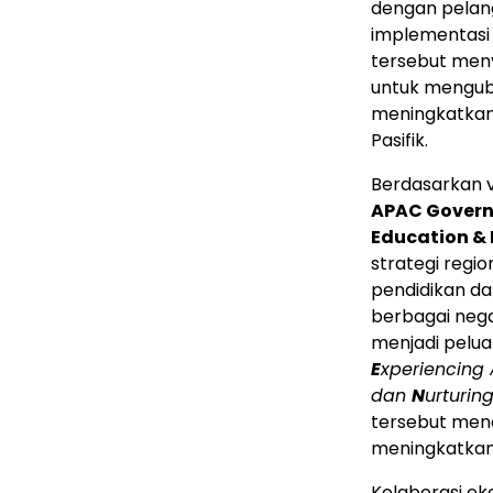
dengan pelan
implementasi A
tersebut meny
untuk menguba
meningkatkan k
Pasifik.
Berdasarkan v
APAC Govern
Education & 
strategi regi
pendidikan d
berbagai neg
menjadi pelua
E
xperiencing 
dan
N
urturin
tersebut mend
meningkatkan 
Kolaborasi ek