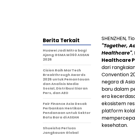
SHENZHEN, Ti
Berita Terkait
"Together, A
Huawei Jadi Mitra bagi
Healthcare"
,
Ajang GSMA M360 ASEAN
Healthcare 
2026
dari rangkaia
Cision Raih MarTech
Convention 20
Breakthrough Awards
2026 untuk Pemantauan
negara di Asia
dan Analisis Media
baru dalam p
Sosial, Distribusi Siaran
Pers, dan AEO
era kecerdasa
ekosistem re
Fair Finance Asia Desak
Perbankan Hentikan
platform kola
Pendanaan untuk Sektor
mempercepat t
Batu Bara di ASEAN
kesehatan.
Shueisha Perluas
Jangkauan Global