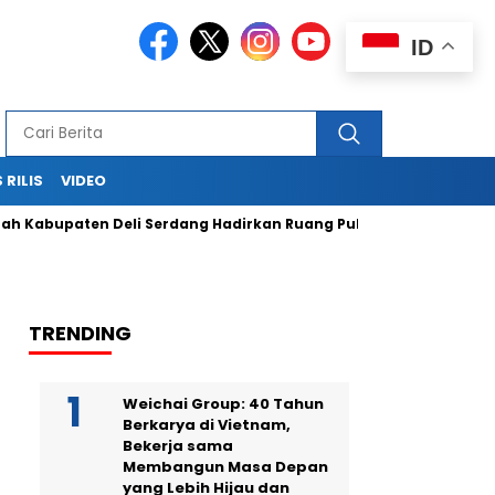
ID
 RILIS
VIDEO
paten Deli Serdang Hadirkan Ruang Publik Bersama melalui Pe
TRENDING
Weichai Group: 40 Tahun
Berkarya di Vietnam,
Bekerja sama
Membangun Masa Depan
yang Lebih Hijau dan