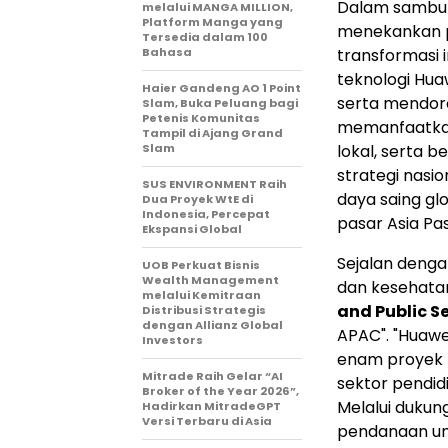
Dalam sambu
melalui MANGA MILLION,
Platform Manga yang
menekankan p
Tersedia dalam 100
Bahasa
transformasi i
teknologi Hua
Haier Gandeng AO 1 Point
serta mendoro
Slam, Buka Peluang bagi
Petenis Komunitas
memanfaatkan 
Tampil di Ajang Grand
Slam
lokal, serta b
strategi nasi
SUS ENVIRONMENT Raih
daya saing gl
Dua Proyek WtE di
Indonesia, Percepat
pasar Asia Pas
Ekspansi Global
Sejalan dengan
UOB Perkuat Bisnis
Wealth Management
dan kesehatan
melalui Kemitraan
and Public S
Distribusi Strategis
dengan Allianz Global
APAC". "Huaw
Investors
enam proyek 
Mitrade Raih Gelar “AI
sektor pendid
Broker of the Year 2026”,
Melalui dukun
Hadirkan MitradeGPT
Versi Terbaru di Asia
pendanaan un