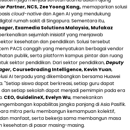
or Partner
, NCS, Zee Yoong Kang,
memaparkan solusi
basis
cloud-native
dan Agen AI yang mendukung
igital rumah sakit di Singapura. Sementara itu,
nager
, Examedia Solutions Malaysia, Mufakaz
kenalkan sejumlah inisiatif yang menjawab
sektor kesehatan dan pendidikan. Solusi tersebut
tem PACS canggih yang menyatukan berbagai vendor
ehatan publik, serta platform kampus pintar dan ruang
untuk sektor pendidikan. Dari sektor pendidikan,
Deputy
ager
, CourseGrading Intelligence, Kevin Yuan
,
usi AI terpadu yang dikembangkan bersama Huawei
. "Setiap siswa dapat berkreasi, setiap guru dapat
, dan setiap sekolah dapat menjadi pemimpin pada era
a.
CEO, GuidelineX, Evelyn Wu
, menekankan
ngembangan kapabilitas jangka panjang di Asia Pasifik.
para mitra perlu membangun kemampuan kolektif,
ko dan manfaat, serta bekerja sama membangun masa
n kesehatan di pasar masing-masing.