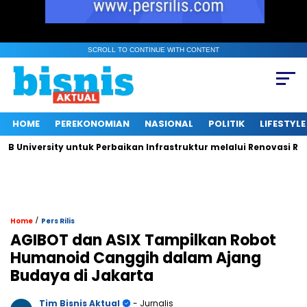
SCROLL TO CONTINUE WITH CONTENT
HOME
PEREKONOMIAN
NASIONAL
POLITIK
LIFESTYLE
iversity untuk Perbaikan Infrastruktur melalui Renovasi Ruang 
/
Home
Pers Rilis
AGIBOT dan ASIX Tampilkan Robot
Humanoid Canggih dalam Ajang
Budaya di Jakarta
Tim Bisnis Aktual
- Jurnalis