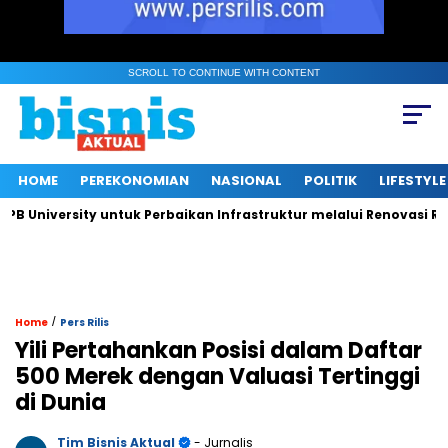
SCROLL TO CONTINUE WITH CONTENT
HOME
PEREKONOMIAN
NASIONAL
POLITIK
LIFESTYLE
iversity untuk Perbaikan Infrastruktur melalui Renovasi Ruang 
/
Home
Pers Rilis
Yili Pertahankan Posisi dalam Daftar
500 Merek dengan Valuasi Tertinggi
di Dunia
Tim Bisnis Aktual
- Jurnalis