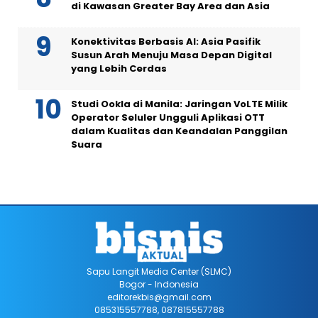
di Kawasan Greater Bay Area dan Asia
Konektivitas Berbasis AI: Asia Pasifik
Susun Arah Menuju Masa Depan Digital
yang Lebih Cerdas
Studi Ookla di Manila: Jaringan VoLTE Milik
Operator Seluler Ungguli Aplikasi OTT
dalam Kualitas dan Keandalan Panggilan
Suara
Sapu Langit Media Center (SLMC)
Bogor - Indonesia
editorekbis@gmail.com
085315557788, 087815557788