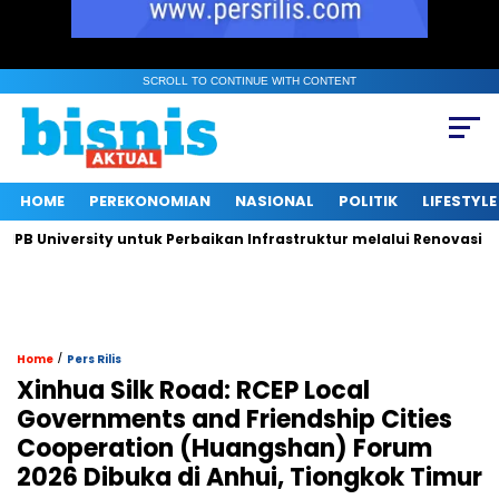
SCROLL TO CONTINUE WITH CONTENT
HOME
PEREKONOMIAN
NASIONAL
POLITIK
LIFESTYLE
niversity untuk Perbaikan Infrastruktur melalui Renovasi Ruang
/
Home
Pers Rilis
Xinhua Silk Road: RCEP Local
Governments and Friendship Cities
Cooperation (Huangshan) Forum
2026 Dibuka di Anhui, Tiongkok Timur