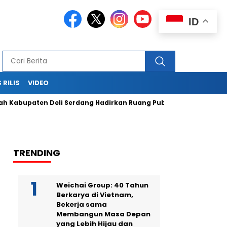
ID
 RILIS
VIDEO
aten Deli Serdang Hadirkan Ruang Publik Bersama melalui Pe
TRENDING
Weichai Group: 40 Tahun
Berkarya di Vietnam,
Bekerja sama
Membangun Masa Depan
yang Lebih Hijau dan