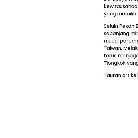
kewirausahaa
yang memilih 
Selain Pekan B
sepanjang min
muda, perempu
Taiwan. Melal
terus menjaga
Tiongkok yang 
Tautan artikel