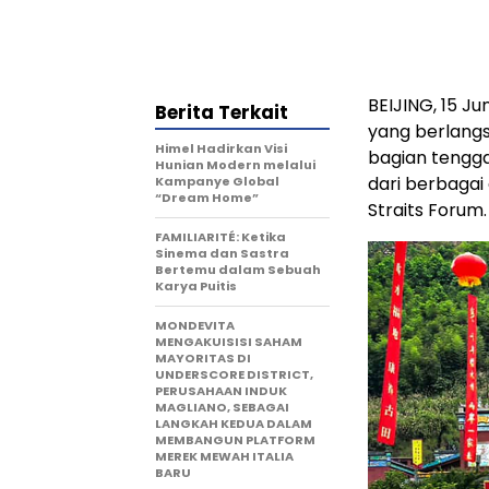
BEIJING, 15 J
Berita Terkait
yang berlangsu
Himel Hadirkan Visi
bagian tengga
Hunian Modern melalui
dari berbagai 
Kampanye Global
“Dream Home”
Straits Forum.
FAMILIARITÉ: Ketika
Sinema dan Sastra
Bertemu dalam Sebuah
Karya Puitis
MONDEVITA
MENGAKUISISI SAHAM
MAYORITAS DI
UNDERSCORE DISTRICT,
PERUSAHAAN INDUK
MAGLIANO, SEBAGAI
LANGKAH KEDUA DALAM
MEMBANGUN PLATFORM
MEREK MEWAH ITALIA
BARU