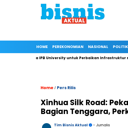
HOME
PEREKONOMIAN
NASIONAL
POLITIK
an Kepada IPB University untuk Perbaikan Infrastruktur melalui
Home
Pers Rilis
/
Xinhua Silk Road: Pek
Bagian Tenggara, Per
Tim Bisnis Aktual
- Jurnalis