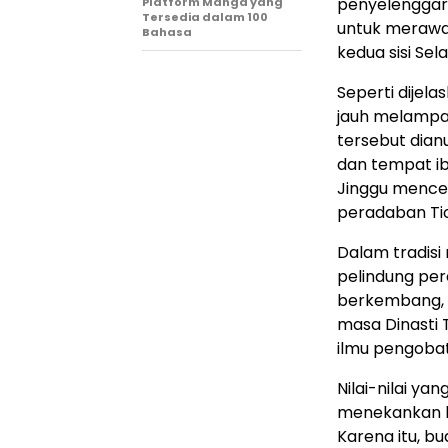
penyelenggar
Platform Manga yang
Tersedia dalam 100
untuk merawa
Bahasa
kedua sisi Sel
Seperti dijel
jauh melampaui
tersebut dianu
dan tempat ib
Jinggu mence
peradaban Ti
Dalam tradisi
pelindung pe
berkembang, 
masa Dinasti
ilmu pengoba
Nilai-nilai y
menekankan ke
Karena itu, b