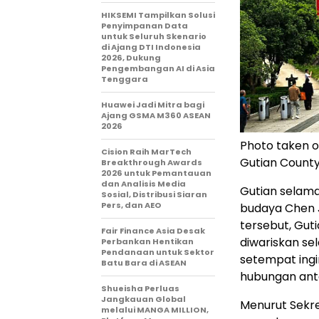
HIKSEMI Tampilkan Solusi
Penyimpanan Data
untuk Seluruh Skenario
di Ajang DTI Indonesia
2026, Dukung
Pengembangan AI di Asia
Tenggara
Huawei Jadi Mitra bagi
Ajang GSMA M360 ASEAN
2026
Photo taken on
Cision Raih MarTech
Gutian County 
Breakthrough Awards
2026 untuk Pemantauan
dan Analisis Media
Gutian selam
Sosial, Distribusi Siaran
Pers, dan AEO
budaya Chen J
tersebut, Guti
Fair Finance Asia Desak
diwariskan se
Perbankan Hentikan
Pendanaan untuk Sektor
setempat ing
Batu Bara di ASEAN
hubungan anta
Shueisha Perluas
Jangkauan Global
Menurut Sekre
melalui MANGA MILLION,