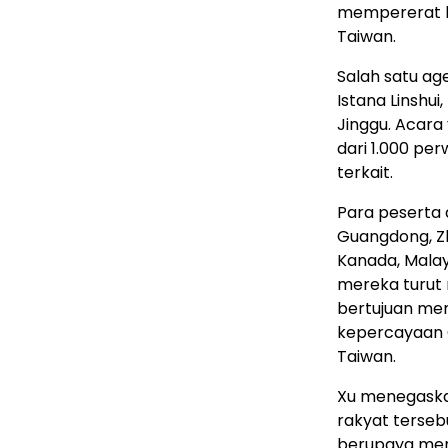
mempererat h
Taiwan.
Salah satu ag
Istana Linshui
Jinggu. Acara 
dari 1.000 pe
terkait.
Para peserta 
Guangdong, Zh
Kanada, Malay
mereka turut
bertujuan mem
kepercayaan C
Taiwan.
Xu menegaska
rakyat terseb
berupaya mem