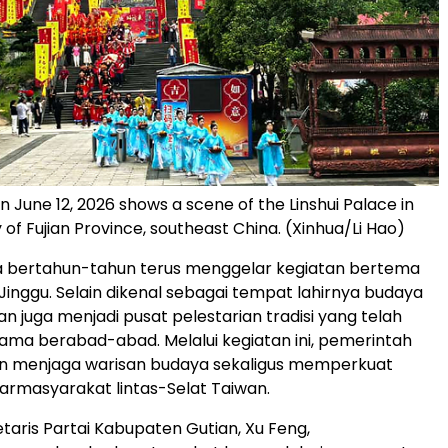
 June 12, 2026 shows a scene of the Linshui Palace in
of Fujian Province, southeast China. (Xinhua/Li Hao)
a bertahun-tahun terus menggelar kegiatan bertema
inggu. Selain dikenal sebagai tempat lahirnya budaya
an juga menjadi pusat pelestarian tradisi yang telah
lama berabad-abad. Melalui kegiatan ini, pemerintah
in menjaga warisan budaya sekaligus memperkuat
rmasyarakat lintas-Selat Taiwan.
taris Partai Kabupaten Gutian, Xu Feng,