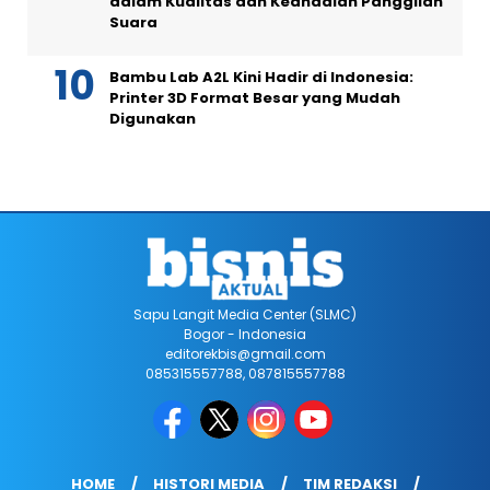
dalam Kualitas dan Keandalan Panggilan
Suara
Bambu Lab A2L Kini Hadir di Indonesia:
Printer 3D Format Besar yang Mudah
Digunakan
Sapu Langit Media Center (SLMC)
Bogor - Indonesia
editorekbis@gmail.com
085315557788, 087815557788
HOME
HISTORI MEDIA
TIM REDAKSI