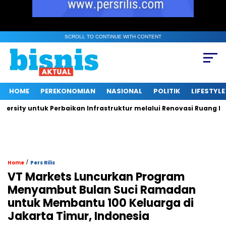
SCROLL TO CONTINUE WITH CONTENT
HOME
PEREKONOMIAN
NASIONAL
POLITIK
LIFESTYLE
ty untuk Perbaikan Infrastruktur melalui Renovasi Ruang Publik
/
Home
Pers Rilis
VT Markets Luncurkan Program
Menyambut Bulan Suci Ramadan
untuk Membantu 100 Keluarga di
Jakarta Timur, Indonesia