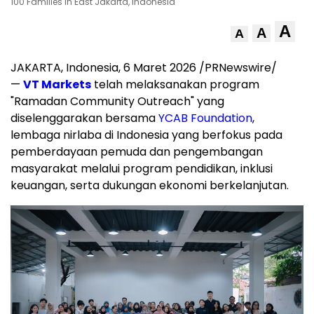
100 Families in East Jakarta, Indonesia
A
A
A
JAKARTA, Indonesia, 6 Maret 2026 /PRNewswire/
—
VT Markets
telah melaksanakan program
"Ramadan Community Outreach" yang
diselenggarakan bersama
YCAB Foundation
,
lembaga nirlaba di Indonesia yang berfokus pada
pemberdayaan pemuda dan pengembangan
masyarakat melalui program pendidikan, inklusi
keuangan, serta dukungan ekonomi berkelanjutan.