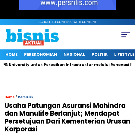
SCROLL TO CONTINUE WITH CONTENT
HOME
PEREKONOMIAN
NASIONAL
POLITIK
LIFESTYLE
niversity untuk Perbaikan Infrastruktur melalui Renovasi Ruang
/
Home
Pers Rilis
Usaha Patungan Asuransi Mahindra
dan Manulife Berlanjut; Mendapat
Persetujuan Dari Kementerian Urusan
Korporasi