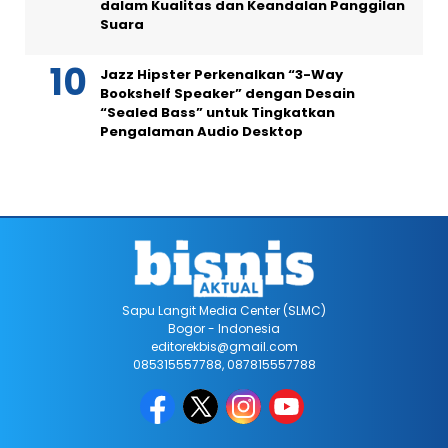
dalam Kualitas dan Keandalan Panggilan
Suara
Jazz Hipster Perkenalkan “3-Way
Bookshelf Speaker” dengan Desain
“Sealed Bass” untuk Tingkatkan
Pengalaman Audio Desktop
Sapu Langit Media Center (SLMC)
Bogor - Indonesia
editorekbis@gmail.com
085315557788, 087815557788