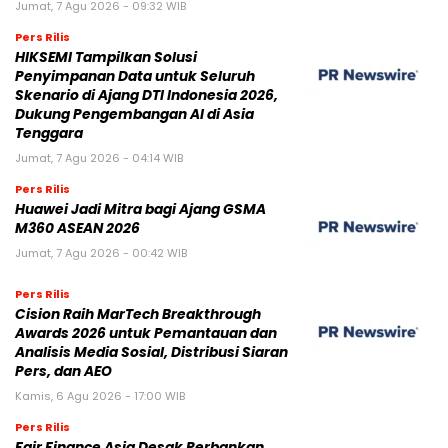
Jumat, 7 Agu 2026 - 09:32 WIB
Pers Rilis
HIKSEMI Tampilkan Solusi
Penyimpanan Data untuk Seluruh
Skenario di Ajang DTI Indonesia 2026,
Dukung Pengembangan AI di Asia
Tenggara
Jumat, 7 Agu 2026 - 04:14 WIB
Pers Rilis
Huawei Jadi Mitra bagi Ajang GSMA
M360 ASEAN 2026
Jumat, 7 Agu 2026 - 00:42 WIB
Pers Rilis
Cision Raih MarTech Breakthrough
Awards 2026 untuk Pemantauan dan
Analisis Media Sosial, Distribusi Siaran
Pers, dan AEO
Kamis, 6 Agu 2026 - 17:00 WIB
Pers Rilis
Fair Finance Asia Desak Perbankan