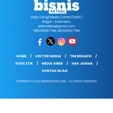
Sapu Langit Media Center (SLMC)
Bogor - Indonesia
editorekbis@gmail.com
085315557788, 087815557788
HOME
HISTORI MEDIA
TIM REDAKSI
KODE ETIK
MEDIA SIBER
HAK JAWAB
KONTAK IKLAN
COPYRIGHT © 2026 BISNISAKTUAL.COM - ALL RIGHTS RESERVED