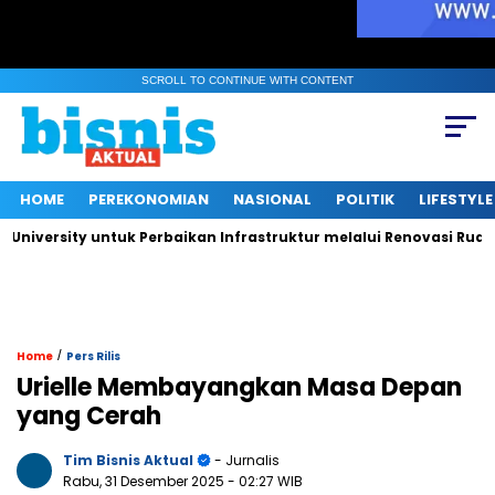
SCROLL TO CONTINUE WITH CONTENT
HOME
PEREKONOMIAN
NASIONAL
POLITIK
LIFESTYLE
ty untuk Perbaikan Infrastruktur melalui Renovasi Ruang Publik
/
Home
Pers Rilis
Urielle Membayangkan Masa Depan
yang Cerah
Tim Bisnis Aktual
- Jurnalis
Rabu, 31 Desember 2025
- 02:27 WIB