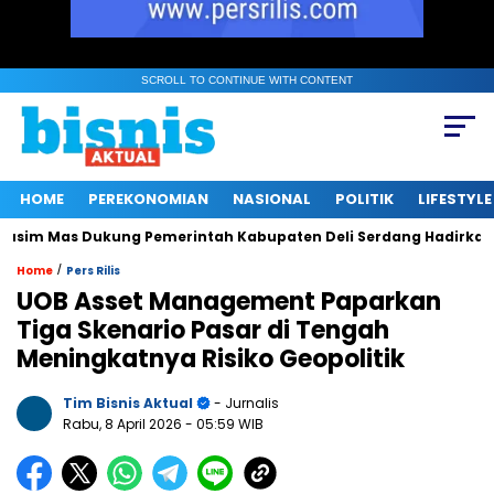
SCROLL TO CONTINUE WITH CONTENT
HOME
PEREKONOMIAN
NASIONAL
POLITIK
LIFESTYLE
m Mas Dukung Pemerintah Kabupaten Deli Serdang Hadirkan Ru
/
Home
Pers Rilis
UOB Asset Management Paparkan
Tiga Skenario Pasar di Tengah
Meningkatnya Risiko Geopolitik
Tim Bisnis Aktual
- Jurnalis
Rabu, 8 April 2026
- 05:59 WIB