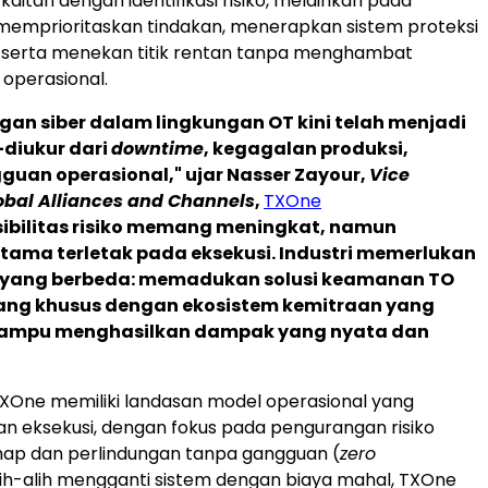
kaitan dengan identifikasi risiko, melainkan pada
mprioritaskan tindakan, menerapkan sistem proteksi
 serta menekan titik rentan tanpa menghambat
operasional.
ngan siber dalam lingkungan OT kini telah menjadi
—diukur dari
downtime
, kegagalan produksi,
uan operasional," ujar Nasser Zayour,
Vice
obal Alliances and Channels
,
TXOne
sibilitas risiko memang meningkat, namun
tama terletak pada eksekusi. Industri memerlukan
yang berbeda: memadukan solusi keamanan TO
ang khusus dengan ekosistem kemitraan yang
mampu menghasilkan dampak yang nyata dan
XOne memiliki landasan model operasional yang
 eksekusi, dengan fokus pada pengurangan risiko
hap dan perlindungan tanpa gangguan (
zero
Alih-alih mengganti sistem dengan biaya mahal, TXOne