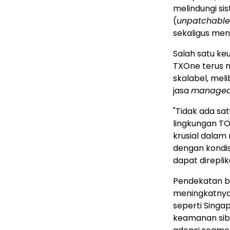
melindungi si
(
unpatchable
sekaligus men
Salah satu keu
TXOne terus 
skalabel, mel
jasa
managed 
"Tidak ada s
lingkungan TO
krusial dalam
dengan kondis
dapat direplik
Pendekatan be
meningkatnya 
seperti Singa
keamanan sibe