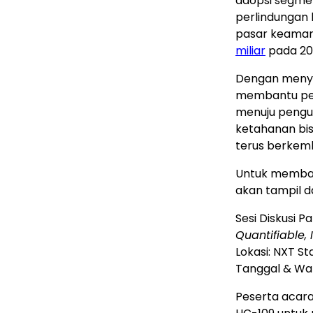
adopsi segmen
perlindungan 
pasar keaman
miliar
pada 20
Dengan menyel
membantu peru
menuju pengur
ketahanan bis
terus berkem
Untuk membaha
akan tampil da
Sesi Diskusi P
Quantifiable,
Lokasi: NXT S
Tanggal & Wakt
Peserta acara