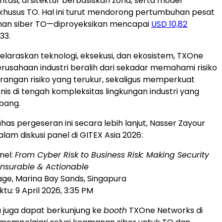
tasi, arsitektur berbasiskan zona, serta model
khusus TO. Hal ini turut mendorong pertumbuhan pesat
an siber TO—diproyeksikan mencapai
USD 10,82
33.
araskan teknologi, eksekusi, dan ekosistem, TXOne
sahaan industri beralih dari sekadar memahami risiko
angan risiko yang terukur, sekaligus memperkuat
nis di tengah kompleksitas lingkungan industri yang
bang.
s pergeseran ini secara lebih lanjut, Nasser Zayour
lam diskusi panel di GITEX Asia 2026:
anel:
From Cyber Risk to Business Risk: Making Security
 Insurable & Actionable
tage, Marina Bay Sands, Singapura
u: 9 April 2026, 3:35 PM
 juga dapat berkunjung ke
booth
TXOne Networks di