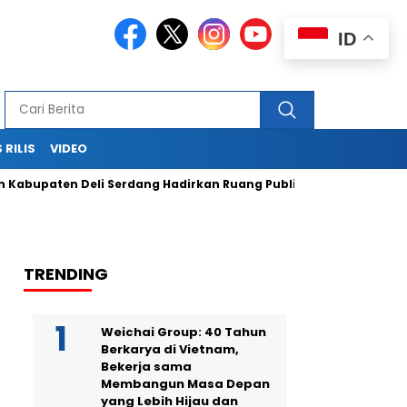
ID
 RILIS
VIDEO
ten Deli Serdang Hadirkan Ruang Publik Bersama melalui Pemb
TRENDING
Weichai Group: 40 Tahun
Berkarya di Vietnam,
Bekerja sama
Membangun Masa Depan
yang Lebih Hijau dan