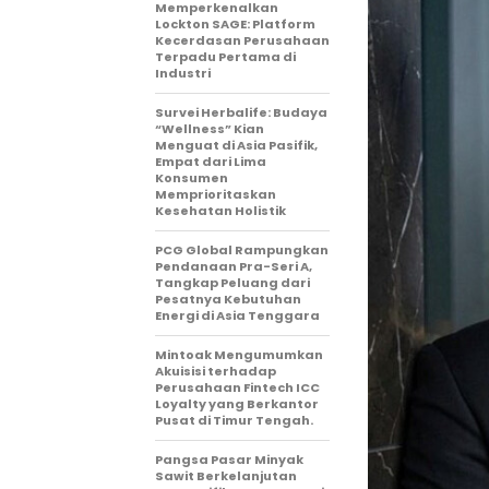
Memperkenalkan
Lockton SAGE: Platform
Kecerdasan Perusahaan
Terpadu Pertama di
Industri
Survei Herbalife: Budaya
“Wellness” Kian
Menguat di Asia Pasifik,
Empat dari Lima
Konsumen
Memprioritaskan
Kesehatan Holistik
PCG Global Rampungkan
Pendanaan Pra-Seri A,
Tangkap Peluang dari
Pesatnya Kebutuhan
Energi di Asia Tenggara
Mintoak Mengumumkan
Akuisisi terhadap
Perusahaan Fintech ICC
Loyalty yang Berkantor
Pusat di Timur Tengah.
Pangsa Pasar Minyak
Sawit Berkelanjutan