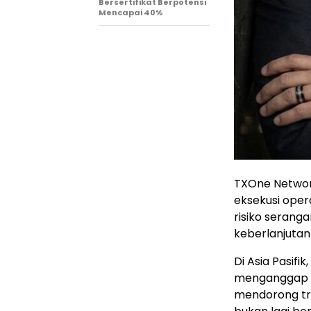
Bersertifikat Berpotensi
Mencapai 40%
TXOne Networ
eksekusi ope
risiko serang
keberlanjutan
Di Asia Pasifi
menganggap k
mendorong tra