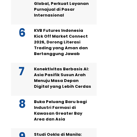
Global, Perkuat Layanan
Purnajual di Pasar
Internasional
KVB Futures Indonesia
Kick Off Market Connect
2026, Dorong Literasi
Trading yang Aman dan
Bertanggung Jawab
Konektivitas Berbasis AI:
Asia Pasifik Susun Arah
Menuju Masa Depan
Digital yang Lebih Cerdas
Buka Peluang Baru bagi
Industri Farmasi di
Kawasan Greater Bay
Area dan Asia
Studi Ookla di Manila: