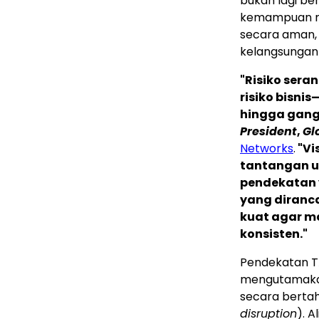
bukan lagi ber
kemampuan me
secara aman,
kelangsungan 
"Risiko sera
risiko bisnis
hingga gangg
President
,
Gl
Networks
.
"Vi
tantangan u
pendekatan 
yang diranc
kuat agar 
konsisten."
Pendekatan T
mengutamakan
secara berta
disruption
). 