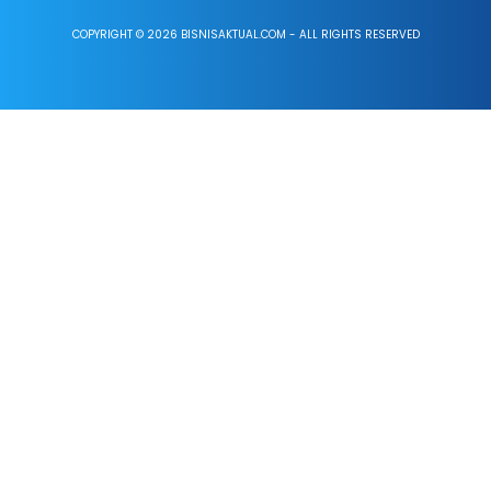
COPYRIGHT © 2026 BISNISAKTUAL.COM - ALL RIGHTS RESERVED