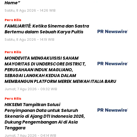
Home”
Sabtu, 8 Agu 2026 - 14:26 WIB
Pers Rilis
FAMILIARITÉ: Ketika Sinema dan Sastra
Bertemu dalam Sebuah Karya Puitis
Sabtu, 8 Agu 2026 - 14:19 WIB
Pers Rilis
MONDEVITA MENGAKUISISI SAHAM
MAYORITAS DI UNDERSCORE DISTRICT,
PERUSAHAAN INDUK MAGLIANO,
SEBAGAI LANGKAH KEDUA DALAM
MEMBANGUN PLATFORM MEREK MEWAH ITALIA BARU
Jumat, 7 Agu 2026 - 09:32 WIB
Pers Rilis
HIKSEMI Tampilkan Solusi
Penyimpanan Data untuk Seluruh
Skenario di Ajang DTI Indonesia 2026,
Dukung Pengembangan AI di Asia
Tenggara
Jumat, 7 Agu 2026 - 04:14 WIB