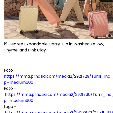
19 Degree Expandable Carry-On in Washed Yellow,
Thyme, and Pink Clay
Foto –
https://mma.prnasia.com/media2/2921729/Tumi_I
p=medium600
Foto –
https://mma.prnasia.com/media2/2921730/Tumi_
p=medium600
Logo –
https://mma.prnasia.com/media2/2423872/TUMI_BL