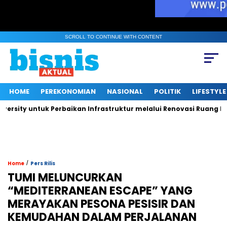
SCROLL TO CONTINUE WITH CONTENT
HOME
PEREKONOMIAN
NASIONAL
POLITIK
LIFESTYLE
ntuk Perbaikan Infrastruktur melalui Renovasi Ruang Publik
/
Home
Pers Rilis
TUMI MELUNCURKAN
“MEDITERRANEAN ESCAPE” YANG
MERAYAKAN PESONA PESISIR DAN
KEMUDAHAN DALAM PERJALANAN