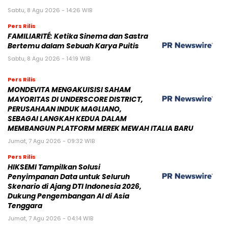
Sabtu, 8 Agu 2026 - 14:26 WIB
Pers Rilis
FAMILIARITÉ: Ketika Sinema dan Sastra
Bertemu dalam Sebuah Karya Puitis
Sabtu, 8 Agu 2026 - 14:19 WIB
Pers Rilis
MONDEVITA MENGAKUISISI SAHAM
MAYORITAS DI UNDERSCORE DISTRICT,
PERUSAHAAN INDUK MAGLIANO,
SEBAGAI LANGKAH KEDUA DALAM
MEMBANGUN PLATFORM MEREK MEWAH ITALIA BARU
Jumat, 7 Agu 2026 - 09:32 WIB
Pers Rilis
HIKSEMI Tampilkan Solusi
Penyimpanan Data untuk Seluruh
Skenario di Ajang DTI Indonesia 2026,
Dukung Pengembangan AI di Asia
Tenggara
Jumat, 7 Agu 2026 - 04:14 WIB