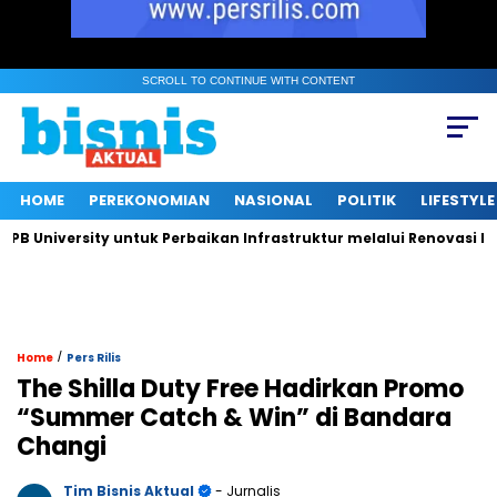
SCROLL TO CONTINUE WITH CONTENT
HOME
PEREKONOMIAN
NASIONAL
POLITIK
LIFESTYLE
niversity untuk Perbaikan Infrastruktur melalui Renovasi Ruang
/
Home
Pers Rilis
The Shilla Duty Free Hadirkan Promo
“Summer Catch & Win” di Bandara
Changi
Tim Bisnis Aktual
- Jurnalis