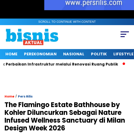
SCROLL TO CONTINUE WITH CONTENT
HOME
PEREKONOMIAN
NASIONAL
POLITIK
LIFESTYLE
n Infrastruktur melalui Renovasi Ruang Publik
Musim Mas D
/
Home
Pers Rilis
The Flamingo Estate Bathhouse by
Kohler Diluncurkan Sebagai Nature
Infused Wellness Sanctuary di Milan
Design Week 2026