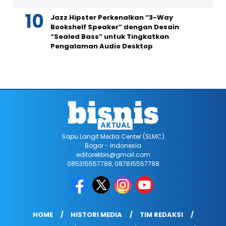
Jazz Hipster Perkenalkan “3-Way
Bookshelf Speaker” dengan Desain
“Sealed Bass” untuk Tingkatkan
Pengalaman Audio Desktop
Sapu Langit Media Center (SLMC)
Bogor - Indonesia
editorekbis@gmail.com
085315557788, 087815557788
HOME
HISTORI MEDIA
TIM REDAKSI