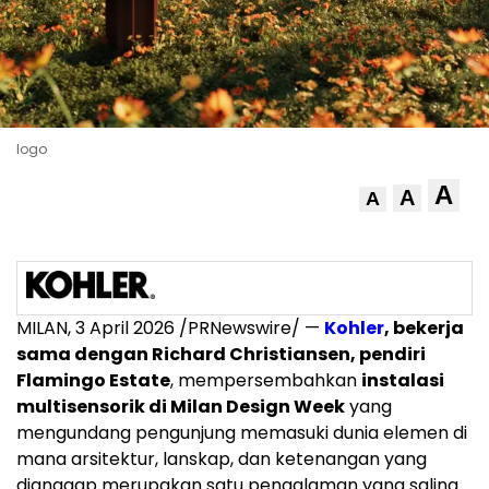
logo
A
A
A
MILAN
,
3 April 2026
/PRNewswire/ —
Kohler
, bekerja
sama dengan Richard Christiansen, pendiri
Flamingo Estate
, mempersembahkan
instalasi
multisensorik di Milan Design Week
yang
mengundang pengunjung memasuki dunia elemen di
mana arsitektur, lanskap, dan ketenangan yang
dianggap merupakan satu pengalaman yang saling