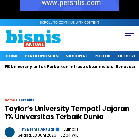
SCROLL TO CONTINUE WITH CONTENT
HOME
PEREKONOMIAN
NASIONAL
POLITIK
LIFESTYLE
University untuk Perbaikan Infrastruktur melalui Renovasi Ruan
/
Home
Pers Rilis
Taylor’s University Tempati Jajaran
1% Universitas Terbaik Dunia
Tim Bisnis Aktual
- Jurnalis
Selasa, 23 Juni 2026
- 02:04 WIB