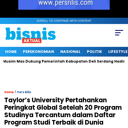
SCROLL TO CONTINUE WITH CONTENT
HOME
PEREKONOMIAN
NASIONAL
POLITIK
LIFESTYLE
sim Mas Dukung Pemerintah Kabupaten Deli Serdang Hadirkan R
/
Home
Pers Rilis
Taylor’s University Pertahankan
Peringkat Global Setelah 20 Program
Studinya Tercantum dalam Daftar
Program Studi Terbaik di Dunia