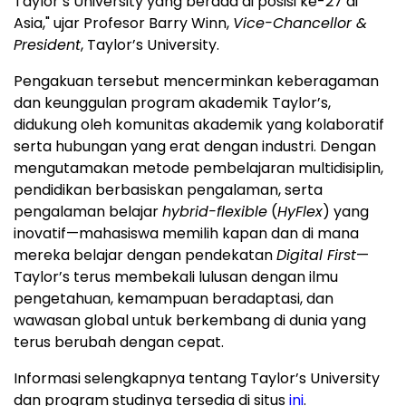
Taylor’s University yang berada di posisi ke-27 di
Asia," ujar Profesor Barry Winn,
Vice-Chancellor &
President
, Taylor’s University.
Pengakuan tersebut mencerminkan keberagaman
dan keunggulan program akademik Taylor’s,
didukung oleh komunitas akademik yang kolaboratif
serta hubungan yang erat dengan industri. Dengan
mengutamakan metode pembelajaran multidisiplin,
pendidikan berbasiskan pengalaman, serta
pengalaman belajar
hybrid-flexible
(
HyFlex
) yang
inovatif—mahasiswa memilih kapan dan di mana
mereka belajar dengan pendekatan
Digital First
—
Taylor’s terus membekali lulusan dengan ilmu
pengetahuan, kemampuan beradaptasi, dan
wawasan global untuk berkembang di dunia yang
terus berubah dengan cepat.
Informasi selengkapnya tentang Taylor’s University
dan program studinya tersedia di situs
ini
.