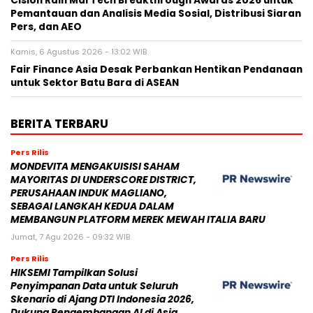
Cision Raih MarTech Breakthrough Awards 2026 untuk
Pemantauan dan Analisis Media Sosial, Distribusi Siaran
Pers, dan AEO
Kamis, 6 Agustus 2026 - 13:02 WIB
Fair Finance Asia Desak Perbankan Hentikan Pendanaan
untuk Sektor Batu Bara di ASEAN
BERITA TERBARU
Pers Rilis
MONDEVITA MENGAKUISISI SAHAM
MAYORITAS DI UNDERSCORE DISTRICT,
PERUSAHAAN INDUK MAGLIANO,
SEBAGAI LANGKAH KEDUA DALAM
MEMBANGUN PLATFORM MEREK MEWAH ITALIA BARU
Jumat, 7 Agu 2026 - 09:32 WIB
Pers Rilis
HIKSEMI Tampilkan Solusi
Penyimpanan Data untuk Seluruh
Skenario di Ajang DTI Indonesia 2026,
Dukung Pengembangan AI di Asia