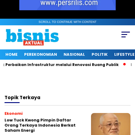
SCROLL TO CONTINUE WITH CONTENT
HOME
PEREKONOMIAN
NASIONAL
POLITIK
LIFESTYLE
Perbaikan Infrastruktur melalui Renovasi Ruang Publik
Mus
Topik
Terkaya
Ekonomi
Low Tuck Kwong Pimpin Daftar
Orang Terkaya Indonesia Berkat
Saham Energi