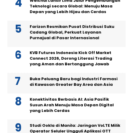
Weichai Lansir Lima Jalur Pengembangan
Teknologi secara Global: Menuju Masa
Depan yang Lebih Hijau dan Cerdas
Farizon Resmikan Pusat Distribusi Suku
Cadang Global, Perkuat Layanan
Purnajual di Pasar Internasional
KVB Futures Indonesia Kick Off Market
Connect 2026, Dorong Literasi Trading
yang Aman dan Bertanggung Jawab
Buka Peluang Baru bagi Industri Farmasi
di Kawasan Greater Bay Area dan Asia
Konektivitas Berbasis AI: Asia Pasifik
Susun Arah Menuju Masa Depan Digital
yang Lebih Cerdas
Studi Ookla di Manila: Jaringan VoLTE Milik
Operator Seluler Ungguli Aplikasi OTT