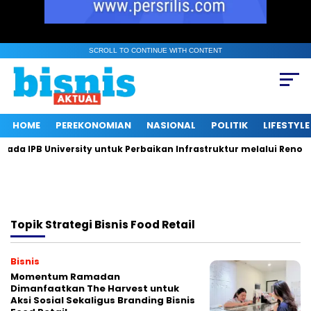
SCROLL TO CONTINUE WITH CONTENT
HOME
PEREKONOMIAN
NASIONAL
POLITIK
LIFESTYLE
a IPB University untuk Perbaikan Infrastruktur melalui Renovas
Topik
Strategi Bisnis Food Retail
Bisnis
Momentum Ramadan
Dimanfaatkan The Harvest untuk
Aksi Sosial Sekaligus Branding Bisnis