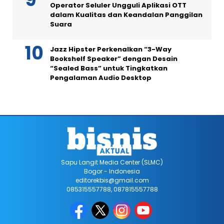
Operator Seluler Ungguli Aplikasi OTT
dalam Kualitas dan Keandalan Panggilan
Suara
Jazz Hipster Perkenalkan “3-Way
Bookshelf Speaker” dengan Desain
“Sealed Bass” untuk Tingkatkan
Pengalaman Audio Desktop
Sapu Langit Media Center (SLMC)
Bogor - Indonesia
editorekbis@gmail.com
085315557788, 087815557788