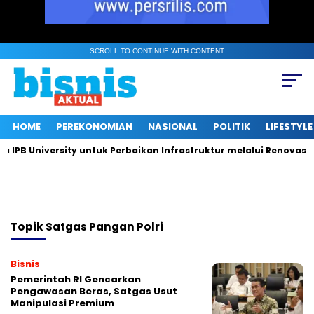
SCROLL TO CONTINUE WITH CONTENT
HOME
PEREKONOMIAN
NASIONAL
POLITIK
LIFESTYLE
PB University untuk Perbaikan Infrastruktur melalui Renovasi R
Topik
Satgas Pangan Polri
Bisnis
Pemerintah RI Gencarkan
Pengawasan Beras, Satgas Usut
Manipulasi Premium