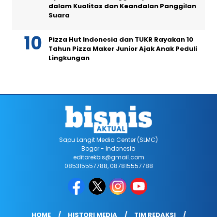
dalam Kualitas dan Keandalan Panggilan
Suara
Pizza Hut Indonesia dan TUKR Rayakan 10
Tahun Pizza Maker Junior Ajak Anak Peduli
Lingkungan
Sapu Langit Media Center (SLMC)
Bogor - Indonesia
editorekbis@gmail.com
085315557788, 087815557788
HOME
HISTORI MEDIA
TIM REDAKSI