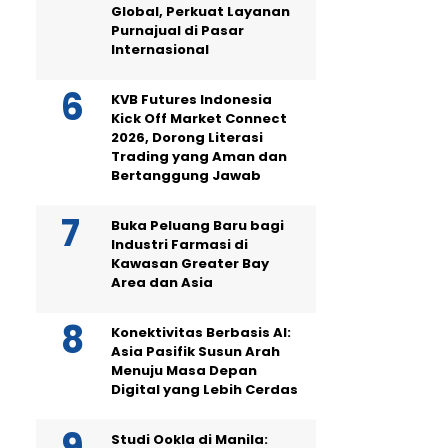
Global, Perkuat Layanan
Purnajual di Pasar
Internasional
KVB Futures Indonesia
Kick Off Market Connect
2026, Dorong Literasi
Trading yang Aman dan
Bertanggung Jawab
Buka Peluang Baru bagi
Industri Farmasi di
Kawasan Greater Bay
Area dan Asia
Konektivitas Berbasis AI:
Asia Pasifik Susun Arah
Menuju Masa Depan
Digital yang Lebih Cerdas
Studi Ookla di Manila: