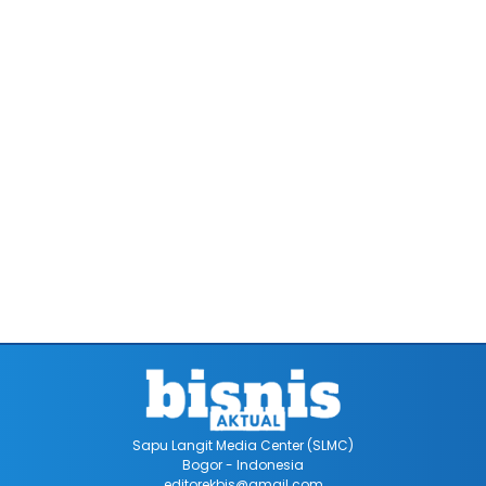
Sapu Langit Media Center (SLMC)
Bogor - Indonesia
editorekbis@gmail.com