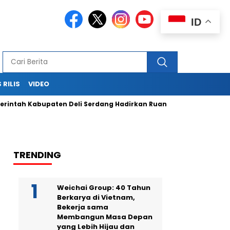
ID
 RILIS
VIDEO
tah Kabupaten Deli Serdang Hadirkan Ruang Publik Bersama m
TRENDING
Weichai Group: 40 Tahun
Berkarya di Vietnam,
Bekerja sama
Membangun Masa Depan
yang Lebih Hijau dan