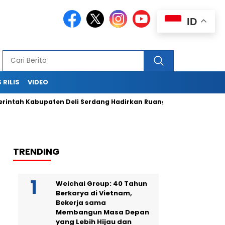
ID
 RILIS
VIDEO
ah Kabupaten Deli Serdang Hadirkan Ruang Publik Bersama me
TRENDING
Weichai Group: 40 Tahun
Berkarya di Vietnam,
Bekerja sama
Membangun Masa Depan
yang Lebih Hijau dan