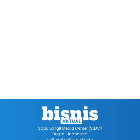
Sapu Langit Media Center (SLMC)
Bogor - Indonesia
editorekbis@gmail.com