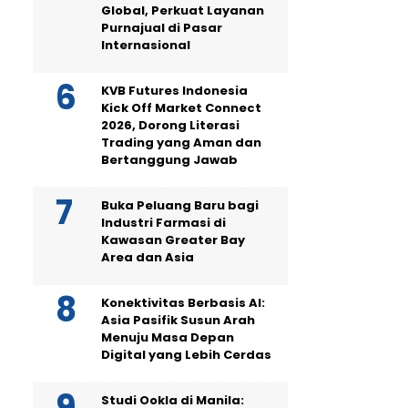
Global, Perkuat Layanan
Purnajual di Pasar
Internasional
KVB Futures Indonesia
Kick Off Market Connect
2026, Dorong Literasi
Trading yang Aman dan
Bertanggung Jawab
Buka Peluang Baru bagi
Industri Farmasi di
Kawasan Greater Bay
Area dan Asia
Konektivitas Berbasis AI:
Asia Pasifik Susun Arah
Menuju Masa Depan
Digital yang Lebih Cerdas
Studi Ookla di Manila: