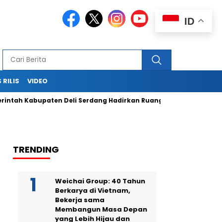
ID
 RILIS
VIDEO
ah Kabupaten Deli Serdang Hadirkan Ruang Publik Bersama mel
TRENDING
Weichai Group: 40 Tahun
Berkarya di Vietnam,
Bekerja sama
Membangun Masa Depan
yang Lebih Hijau dan