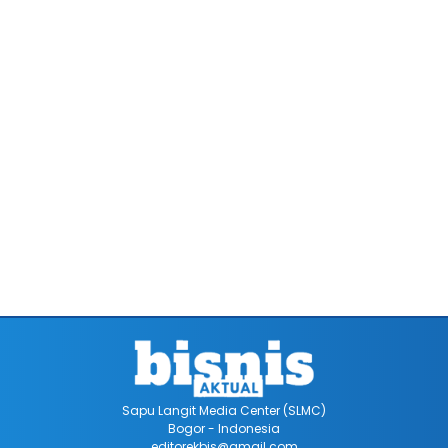
Sapu Langit Media Center (SLMC)
Bogor - Indonesia
editorekbis@gmail.com