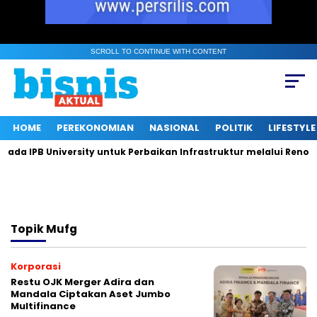
SCROLL TO CONTINUE WITH CONTENT
HOME
PEREKONOMIAN
NASIONAL
POLITIK
LIFESTYLE
a IPB University untuk Perbaikan Infrastruktur melalui Renovas
Topik
Mufg
Korporasi
Restu OJK Merger Adira dan
Mandala Ciptakan Aset Jumbo
Multifinance