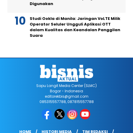
Digunakan
Studi Ookla di Manila: Jaringan VoLTE Milik
Operator Seluler Ungguli Aplikasi OTT
dalam Kualitas dan Keandalan Panggilan
Suara
Sapu Langit Media Center (SLMC)
Bogor - Indonesia
editorekbis@gmail.com
085315557788, 087815557788
HOME
HISTORI MEDIA
TIM REDAKSI