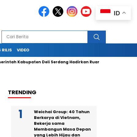
ID
 RILIS
VIDEO
tah Kabupaten Deli Serdang Hadirkan Ruang Publik Bersama me
TRENDING
Weichai Group: 40 Tahun
Berkarya di Vietnam,
Bekerja sama
Membangun Masa Depan
yang Lebih Hijau dan